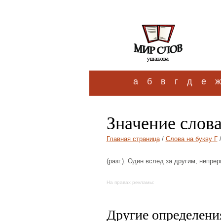
а
б
в
г
д
е
ж
Значение слова
Главная страница
/
Слова на букву Г
/
(разг.). Один вслед за другим, непре
На правах рекламы:
Другие определения