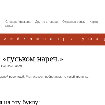
Словарь Ушакова
Другие словари
Обратная связь
Карта
сайта
з
и
й
к
л
м
н
о
п
р
с
т
у
ф
х
ц
 «гуськом нареч.»
 Гуськом нареч.
рывной вереницей. Мы гуськом пробирались по узкой тропинке.
 на эту букву: