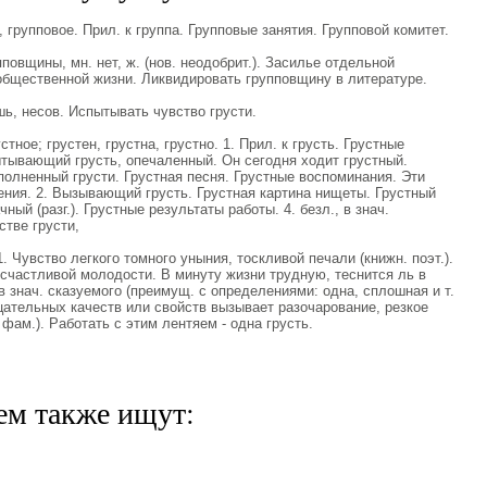
групповое. Прил. к группа. Групповые занятия. Групповой комитет.
вщины, мн. нет, ж. (нов. неодобрит.). Засилье отдельной
 общественной жизни. Ликвидировать групповщину в литературе.
ь, несов. Испытывать чувство грусти.
ное; грустен, грустна, грустно. 1. Прил. к грусть. Грустные
пытывающий грусть, опечаленный. Он сегодня ходит грустный.
Исполненный грусти. Грустная песня. Грустные воспоминания. Эти
ния. 2. Вызывающий грусть. Грустная картина нищеты. Грустный
ный (разг.). Грустные результаты работы. 4. безл., в знач.
стве грусти,
1. Чувство легкого томного уныния, тоскливой печали (книжн. поэт.).
 счастливой молодости. В минуту жизни трудную, теснится ль в
 в знач. сказуемого (преимущ. с определениями: одна, сплошная и т.
ицательных качеств или свойств вызывает разочарование, резкое
 фам.). Работать с этим лентяем - одна грусть.
ем также ищут: