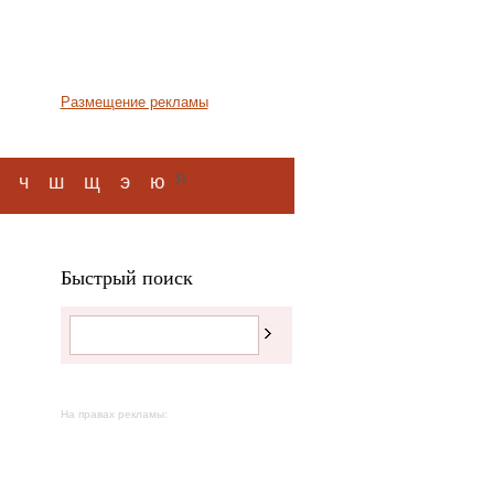
Размещение рекламы
я
ч
ш
щ
э
ю
Быстрый поиск
На правах рекламы: