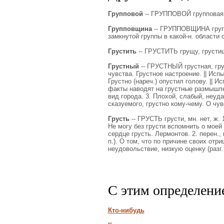
Групповой
-- ГРУППОВОЙ групповая, 
Групповщина
-- ГРУППОВЩИНА группо
замкнутой группы в какой-н. области
Грустить
-- ГРУСТИТЬ грущу, грустиш
Грустный
-- ГРУСТНЫЙ грустная, груст
чувства. Грустное настроение. || Ис
Грустно (нареч.) опустил голову. || 
факты наводят на грустные размышле
вид города. 3. Плохой, слабый, неудач
сказуемого, грустно кому-чему. О чув
Грусть
-- ГРУСТЬ грусти, мн. нет, ж. 
Не могу без грусти вспомнить о моей
сердце грусть. Лермонтов. 2. перен.,
п.). О том, что по причине своих отр
неудовольствие, низкую оценку (разг.
С этим определени
Кто-нибудь