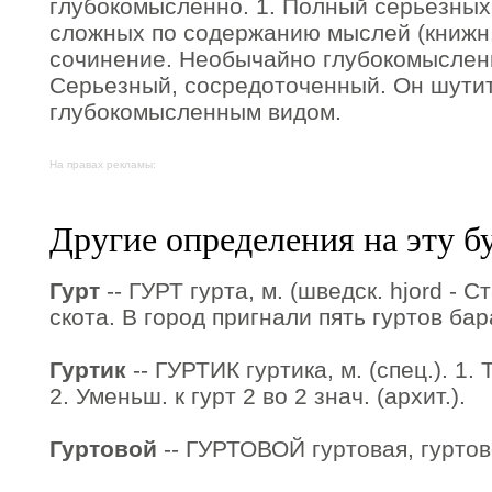
глубокомысленно. 1. Полный серьезных
сложных по содержанию мыслей (книжн
сочинение. Необычайно глубокомысленн
Серьезный, сосредоточенный. Он шути
глубокомысленным видом.
На правах рекламы:
Другие определения на эту б
Гурт
-- ГУРТ гурта, м. (шведск. hjord - С
скота. В город пригнали пять гуртов бар
Гуртик
-- ГУРТИК гуртика, м. (спец.). 1. Т
2. Уменьш. к гурт 2 во 2 знач. (архит.).
Гуртовой
-- ГУРТОВОЙ гуртовая, гуртово