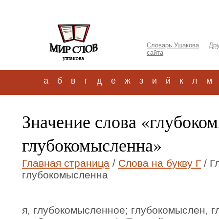
Словарь Ушакова
Дру
сайта
а
б
в
г
д
е
ж
з
и
й
к
л
м
Значение слова «глубоко
глубокомысленна»
Главная страница
/
Слова на букву Г
/ Г
глубокомысленна
я, глубокомысленное; глубокомыслен, 