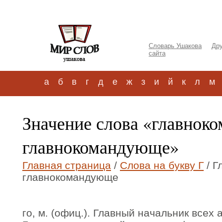
Словарь Ушакова
Дру
сайта
а
б
в
г
д
е
ж
з
и
й
к
л
м
Значение слова «главно
главнокомандующе»
Главная страница
/
Слова на букву Г
/ Г
главнокомандующе
го, м. (офиц.). Главный начальник всех 