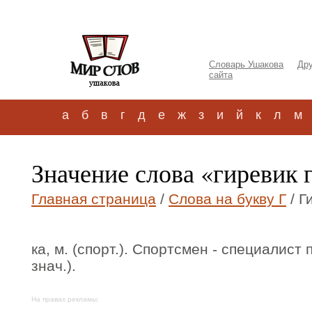
Словарь Ушакова
Дру
сайта
а
б
в
г
д
е
ж
з
и
й
к
л
м
Значение слова «гиревик 
Главная страница
/
Слова на букву Г
/ Г
ка, м. (спорт.). Спортсмен - специалист
знач.).
На правах рекламы: