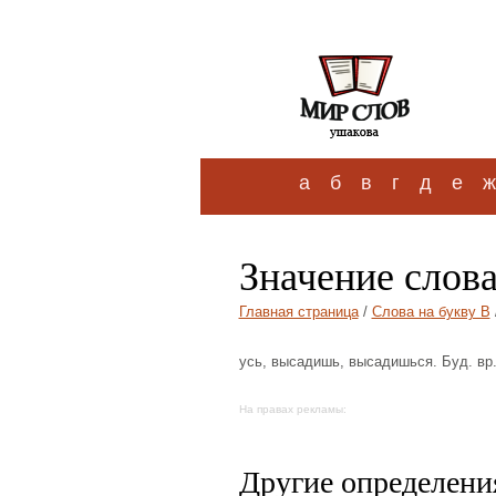
а
б
в
г
д
е
ж
Значение слов
Главная страница
/
Слова на букву В
усь, высадишь, высадишься. Буд. вр.
На правах рекламы:
Другие определения