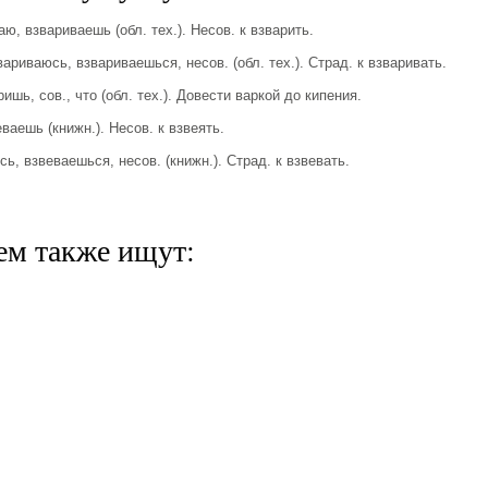
 взвариваешь (обл. тех.). Несов. к взварить.
иваюсь, взвариваешься, несов. (обл. тех.). Страд. к взваривать.
ь, сов., что (обл. тех.). Довести варкой до кипения.
аешь (книжн.). Несов. к взвеять.
 взвеваешься, несов. (книжн.). Страд. к взвевать.
ем также ищут: