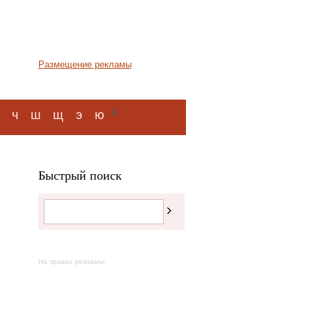
Размещение рекламы
я
ч
ш
щ
э
ю
Быстрый поиск
На правах рекламы: