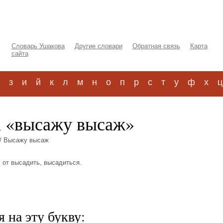
Словарь Ушакова
Другие словари
Обратная связь
Карта
сайта
з
и
й
к
л
м
н
о
п
р
с
т
у
ф
х
ц
а «высажу высаж»
/ Высажу высаж
 от высадить, высадиться.
 на эту букву: