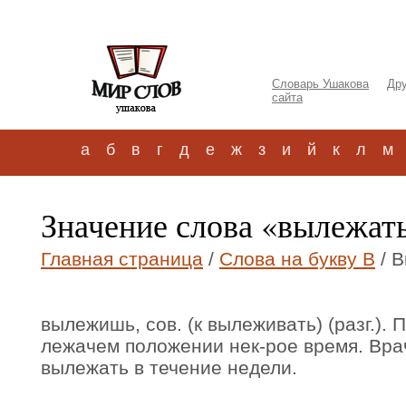
Словарь Ушакова
Дру
сайта
а
б
в
г
д
е
ж
з
и
й
к
л
м
Значение слова «вылежат
Главная страница
/
Слова на букву В
/ 
вылежишь, сов. (к вылеживать) (разг.).
лежачем положении нек-рое время. Вра
вылежать в течение недели.