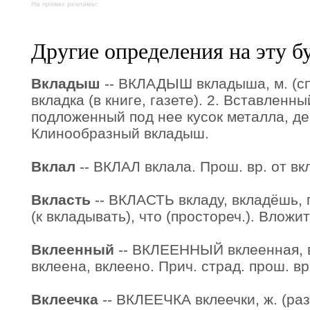
На правах рекламы:
Другие определения на эту б
Вкладыш
-- ВКЛАДЫШ вкладыша, м. (спе
вкладка (в книге, газете). 2. Вставленн
подложенный под нее кусок металла, дер
Клинообразный вкладыш.
Вклал
-- ВКЛАЛ вклала. Прош. вр. от вк
Вкласть
-- ВКЛАСТЬ вкладу, вкладёшь, п
(к вкладывать), что (простореч.). Вложит
Вклеенный
-- ВКЛЕЕННЫЙ вклеенная, в
вклеена, вклеено. Прич. страд. прош. вр
Вклеечка
-- ВКЛЕЕЧКА вклеечки, ж. (разг