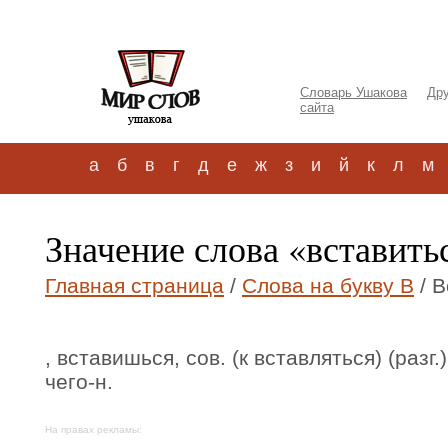
Словарь Ушакова
Дру
сайта
а
б
в
г
д
е
ж
з
и
й
к
л
м
Значение слова «вставить
Главная страница
/
Слова на букву В
/ В
, вставишься, сов. (к вставляться) (разг
чего-н.
На правах рекламы: