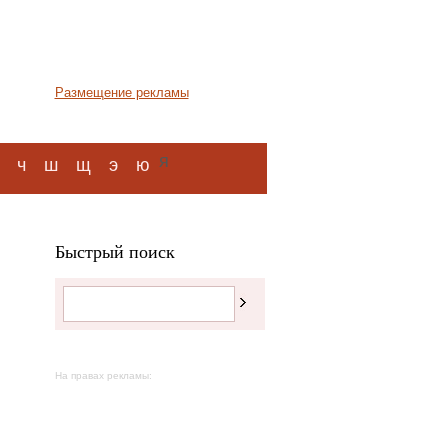
Размещение рекламы
я
ч
ш
щ
э
ю
Быстрый поиск
На правах рекламы: