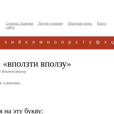
Словарь Ушакова
Другие словари
Обратная связь
Карта
сайта
з
и
й
к
л
м
н
о
п
р
с
т
у
ф
х
ц
 «вползти вползу»
/ Вползти вползу
в. к вползать.
 на эту букву: