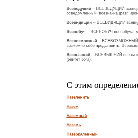
Всеведущий
-- ВСЕВЕДУЩИЙ всеведущ
осведомленный, всезнайка (разг. ирон.
Всевидящий
-- ВСЕВИДЯЩИЙ всевидя
Всевобуч
-- ВСЕВОБУЧ всевобуча, м.
Всевозможный
-- ВСЕВОЗМОЖНЫЙ вс
возможно себе представить. Всевозм
Всевышний
-- ВСЕВЫШНИЙ всевышня
(эпитет бога).
С этим определени
Назеленить
Назём
Наземный
Наземь
Назеркаленный