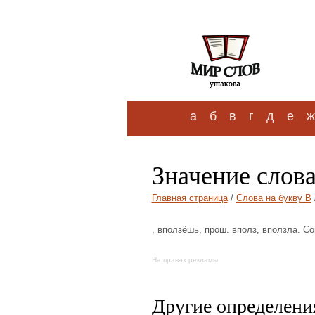
а
б
в
г
д
е
ж
Значение слова
Главная страница
/
Слова на букву В
, вползёшь, прош. вполз, вползла. Со
На правах рекламы:
Другие определения