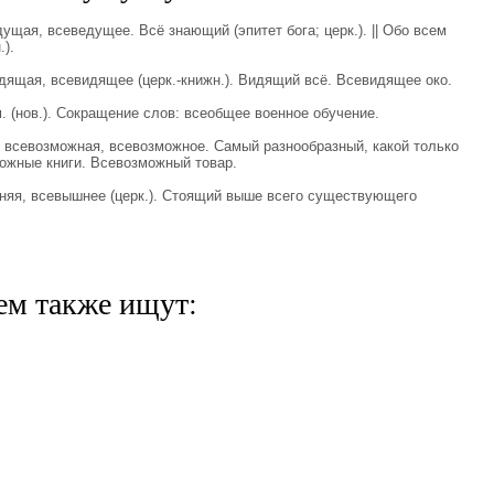
ая, всеведущее. Всё знающий (эпитет бога; церк.). || Обо всем
).
щая, всевидящее (церк.-книжн.). Видящий всё. Всевидящее око.
 (нов.). Сокращение слов: всеобщее военное обучение.
евозможная, всевозможное. Самый разнообразный, какой только
ожные книги. Всевозможный товар.
я, всевышнее (церк.). Стоящий выше всего существующего
ем также ищут: