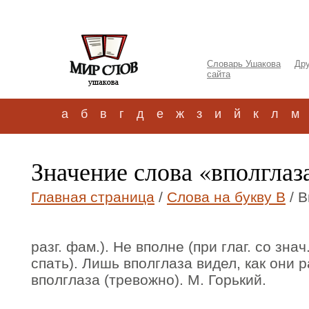
Словарь Ушакова
Дру
сайта
а
б
в
г
д
е
ж
з
и
й
к
л
м
Значение слова «вполглаза
Главная страница
/
Слова на букву В
/ В
разг. фам.). Не вполне (при глаг. со знач
спать). Лишь вполглаза видел, как они 
вполглаза (тревожно). М. Горький.