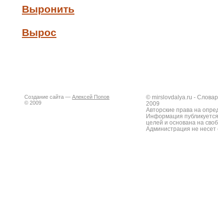
Выронить
Вырос
Создание сайта —
Алексей Попов
© mirslovdalya.ru - Слов
© 2009
2009
Авторские права на опре
Информация публикуется
целей и основана на сво
Администрация не несет 