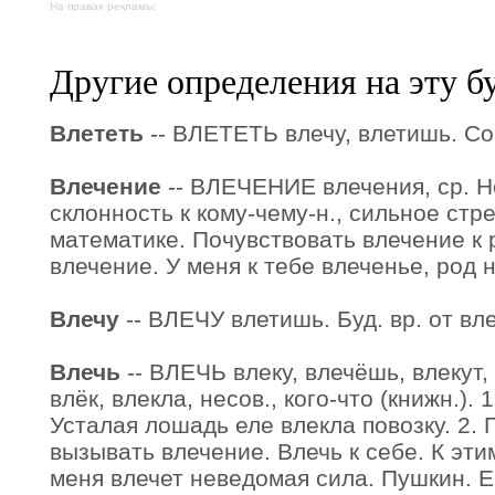
На правах рекламы:
Другие определения на эту б
Влететь
-- ВЛЕТЕТЬ влечу, влетишь. Сов
Влечение
-- ВЛЕЧЕНИЕ влечения, ср. 
склонность к кому-чему-н., сильное стр
математике. Почувствовать влечение к 
влечение. У меня к тебе влеченье, род 
Влечу
-- ВЛЕЧУ влетишь. Буд. вр. от вле
Влечь
-- ВЛЕЧЬ влеку, влечёшь, влекут, 
влёк, влекла, несов., кого-что (книжн.). 
Усталая лошадь еле влекла повозку. 2. 
вызывать влечение. Влечь к себе. К эт
меня влечет неведомая сила. Пушкин. Ег