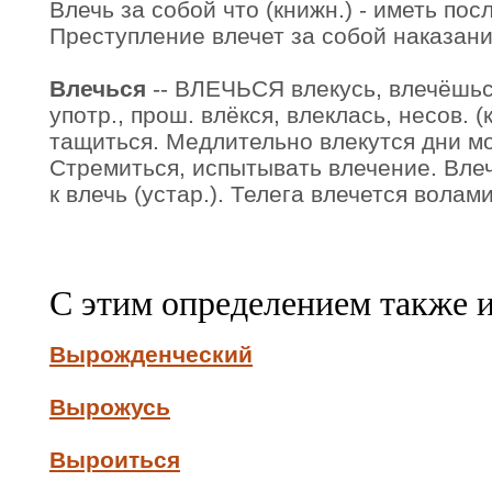
Влечь за собой что (книжн.) - иметь пос
Преступление влечет за собой наказани
Влечься
-- ВЛЕЧЬСЯ влекусь, влечёшься,
употр., прош. влёкся, влеклась, несов. (к
тащиться. Медлительно влекутся дни мо
Стремиться, испытывать влечение. Влеч
к влечь (устар.). Телега влечется волами
С этим определением также 
Вырожденческий
Вырожусь
Выроиться