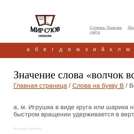
Словарь Ушакова
Дру
сайта
а
б
в
г
д
е
ж
з
и
й
к
л
м
Значение слова «волчок в
Главная страница
/
Слова на букву В
/ В
а, м. Игрушка в виде круга или шарика н
быстром вращении удерживается в вер
На правах рекламы: