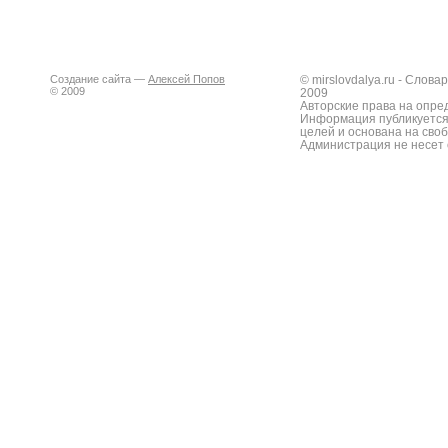
Создание сайта —
Алексей Попов
© mirslovdalya.ru - Слов
© 2009
2009
Авторские права на опре
Информация публикуется
целей и основана на сво
Администрация не несет 