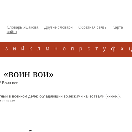
Словарь Ушакова
Другие словари
Обратная связь
Карта
сайта
з
и
й
к
л
м
н
о
п
р
с
т
у
ф
х
ц
 «воин вои»
/ Воин вои
пытный в военном деле; обладающий воинскими качествами (книжн.).
м воином.