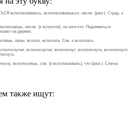
 на эту букву:
Я всполаскиваюсь, всполаскиваешься, несов. (разг.). Страд. к
ползаешь, несов. (к всползти), на кого-что. Подниматься
лзают на дерево.
зёшь, прош. всполз, всползла. Сов. к всползать.
олоснутая, всполоснутое; всполоснут, всполоснута, всполоснуто
олоснуть.
ну, всполоснёшь, сов. (к всполаскивать), что (разг.). Слегка
ем также ищут: