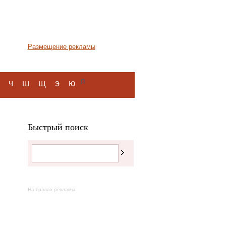
Размещение рекламы
я
ч
ш
щ
э
ю
Быстрый поиск
На правах рекламы: