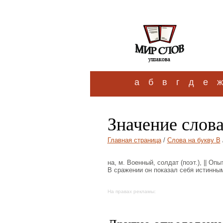
а
б
в
г
д
е
ж
Значение слова
Главная страница
/
Слова на букву В
на, м. Военный, солдат (поэт.), || О
В сражении он показал себя истинны
На правах рекламы: