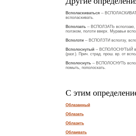
Другие определения
Всполаскиваться
-- ВСПОЛАСКИВАТЬС
всполаскивать.
Всползать
-- ВСПОЛЗАТЬ всползаю, вс
ползком, ползти вверх. Муравьи вспо
Всползти
-- ВСПОЛЗТИ всползу, вспол
Всполоснутый
-- ВСПОЛОСНУТЫЙ всп
(разг.). Прич. страд. прош. вр. от всп
Всполоснуть
-- ВСПОЛОСНУТЬ всполос
помыть, пополоскать.
С этим определени
Облазанный
Облазать
Облазить
Облаивать