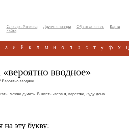
Словарь Ушакова
Другие словари
Обратная связь
Карта
сайта
з
и
й
к
л
м
н
о
п
р
с
т
у
ф
х
ц
 «вероятно вводное»
/ Вероятно вводное
агать, можно думать. В шесть часов я, вероятно, буду дома.
 на эту букву: