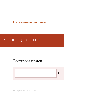
Размещение рекламы
я
ч
ш
щ
э
ю
Быстрый поиск
На правах рекламы: