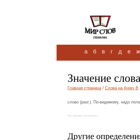
а
б
в
г
д
е
ж
Значение слова
Главная страница
/
Слова на букву В
слово (разг.). По-видимому, надо пол
На правах рекламы:
Другие определения