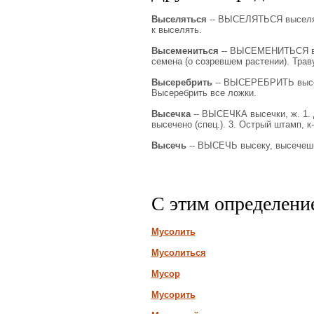
Выселяться
-- ВЫСЕЛЯТЬСЯ выселяюсь
к выселять.
Высемениться
-- ВЫСЕМЕНИТЬСЯ выс
семена (о созревшем растении). Трав
Высеребрить
-- ВЫСЕРЕБРИТЬ высере
Высеребрить все ложки.
Высечка
-- ВЫСЕЧКА высечки, ж. 1. Де
высечено (спец.). 3. Острый штамп, к
Высечь
-- ВЫСЕЧЬ высеку, высечешь,
С этим определени
Мусолить
Мусолиться
Мусор
Мусорить