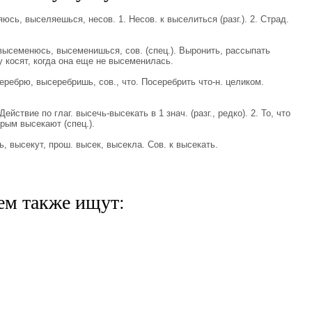
, выселяешься, несов. 1. Несов. к выселиться (разг.). 2. Страд.
еменюсь, высеменишься, сов. (спец.). Выронить, рассыпать
у косят, когда она еще не высеменилась.
брю, высеребришь, сов., что. Посеребрить что-н. целиком.
йствие по глаг. высечь-высекать в 1 знач. (разг., редко). 2. То, что
-рым высекают (спец.).
 высекут, прош. высек, высекла. Сов. к высекать.
ем также ищут: