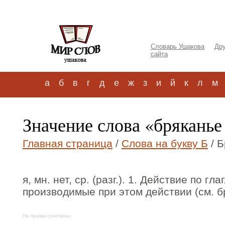
Словарь Ушакова
Дру
сайта
а
б
в
г
д
е
ж
з
и
й
к
л
м
Значение слова «бряканье
Главная страница
/
Слова на букву Б
/ Б
я, мн. нет, ср. (разг.). 1. Действие по гла
производимые при этом действии (см. бря
На правах рекламы: