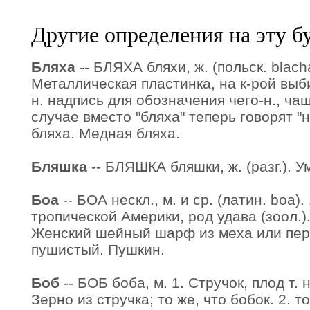
Другие определения на эту б
Бляха
-- БЛЯХА бляхи, ж. (польск. blacha
Металлическая пластинка, на к-рой выб
н. надпись для обозначения чего-н., ча
случае вместо "бляха" теперь говорят "
бляха. Медная бляха.
Бляшка
-- БЛЯШКА бляшки, ж. (разг.). У
Боа
-- БОА нескл., м. и ср. (латин. boa)
тропической Америки, род удава (зоол.). 2
Женский шейный шарф из меха или пер
пушистый. Пушкин.
Боб
-- БОБ боба, м. 1. Стручок, плод т. 
Зерно из стручка; то же, что бобок. 2. 