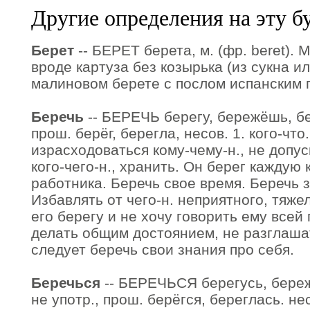
Другие определения на эту б
Берет
-- БЕРЕТ берета, м. (фр. beret). 
вроде картуза без козырька (из сукна ил
малиновом берете с послом испанским 
Беречь
-- БЕРЕЧЬ берегу, бережёшь, бере
прош. берёг, берегла, несов. 1. кого-что
израсходоваться кому-чему-н., не допус
кого-чего-н., хранить. Он берег каждую 
работника. Беречь свое время. Беречь зд
Избавлять от чего-н. неприятного, тяже
его берегу и не хочу говорить ему всей 
делать общим достоянием, не разглашат
следует беречь свои знания про себя.
Беречься
-- БЕРЕЧЬСЯ берегусь, бережё
не употр., прош. берёгся, береглась. нес