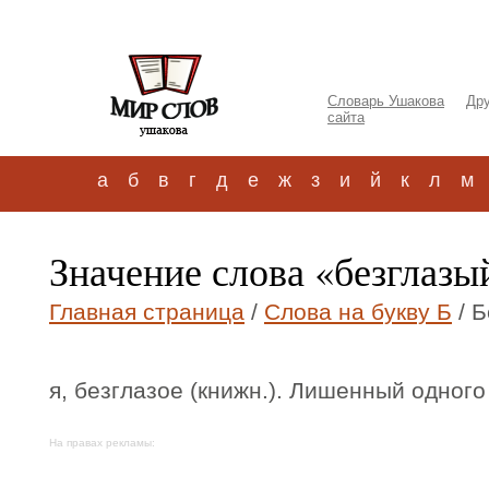
Словарь Ушакова
Дру
сайта
а
б
в
г
д
е
ж
з
и
й
к
л
м
Значение слова «безглазы
Главная страница
/
Слова на букву Б
/ Б
я, безглазое (книжн.). Лишенный одного
На правах рекламы: