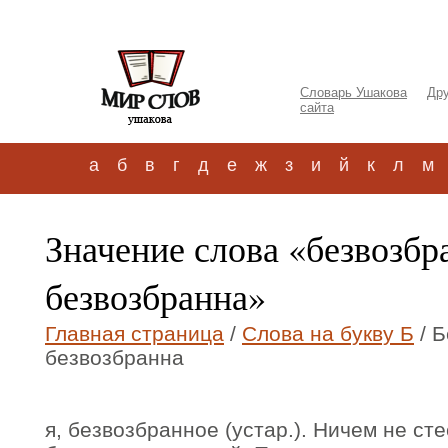
Словарь Ушакова
Дру
сайта
а
б
в
г
д
е
ж
з
и
й
к
л
м
Значение слова «безвозб
безвозбранна»
Главная страница
/
Слова на букву Б
/ 
безвозбранна
я, безвозбранное (устар.). Ничем не ст