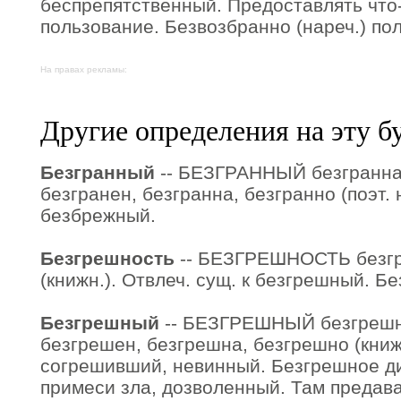
беспрепятственный. Предоставлять что-
пользование. Безвозбранно (нареч.) пол
На правах рекламы:
Другие определения на эту б
Безгранный
-- БЕЗГРАННЫЙ безгранная
безгранен, безгранна, безгранно (поэт. 
безбрежный.
Безгрешность
-- БЕЗГРЕШНОСТЬ безгре
(книжн.). Отвлеч. сущ. к безгрешный. Б
Безгрешный
-- БЕЗГРЕШНЫЙ безгрешн
безгрешен, безгрешна, безгрешно (книжн
согрешивший, невинный. Безгрешное ди
примеси зла, дозволенный. Там предав