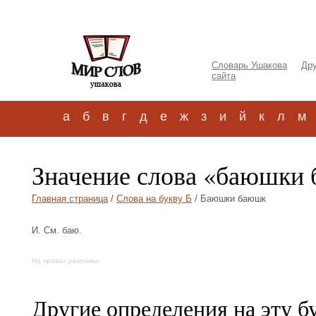
Словарь Ушакова
Дру
сайта
а
б
в
г
д
е
ж
з
и
й
к
л
м
Значение слова «баюшки
Главная страница
/
Слова на букву Б
/ Баюшки баюшк
И. См. баю.
На правах рекламы:
Другие определения на эту б