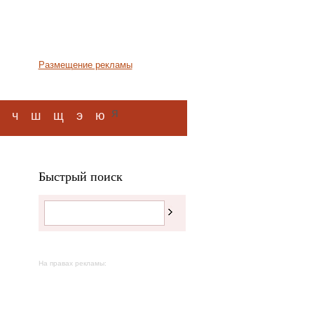
Размещение рекламы
я
ч
ш
щ
э
ю
Быстрый поиск
На правах рекламы: