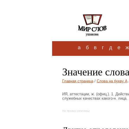
а
б
в
г
д
е
ж
Значение слова
Главная страница
/
Слова на букву А
ИЯ, аттестации, ж. (офиц.). 1. Дейст
служебных качествах какого-н. лица.
На правах рекламы: