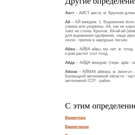
Другие определения
Аист
-- АИСТ аиста, м. Крупная длин
Ай
-- АЙ междом. 1. Выражение боли 
упрека или укоризны. Ай, как не хорош
лает на слона. Крылов. Ай-ай-ай (аяяй) 
для выражения одобрения, чаще ирон.
люли - припев в народных песнях.
Айва
-- АЙВА айвы, мн. нет, ж. плод,
к-ром растет этот плод.
Айда
-- АЙДА междом. (тюрк. ajda - эй!
Аймак
-- АЙМАК аймака, м. (монгол. 
Калмыцкой автономной области - част
автономной ССР - район.
С этим определени
Вдевятеро
Вдевятером