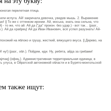
 на эту букву:
ноногая перелетная птица.
или испуга. Ай! закричала девочка, увидев мышь. 2. Выражение
о! || То же с оттенком иронии. Ай, моська, знать она сильна, что
- то же, что ай. Ай да ("да" произн. без удар.) - вот так... (разг.,
). Ай да храбрец! Ай да Иван Иванович, всё успел разузнать! Ай-
 похожий на яблоко и грушу, жесткий, вяжущего вкуса. || Дерево, на
 ну!) (разг., обл.). Пойдем, иди. Ну, ребята, айда за грибами!
ajmaq) (офиц.). Административная территориальная единица; в
ь улуса, в Ойратской автономной области и в Бурято-монгольской
ем также ищут: