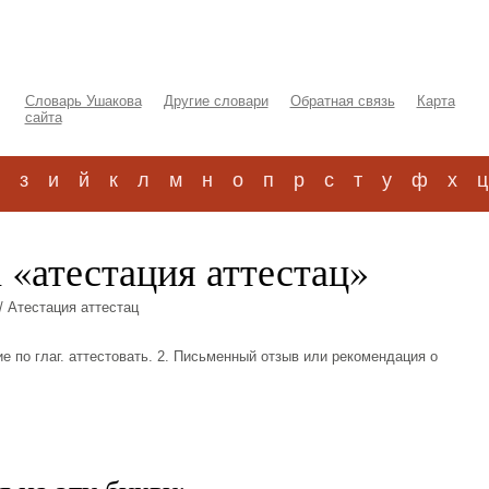
Словарь Ушакова
Другие словари
Обратная связь
Карта
сайта
з
и
й
к
л
м
н
о
п
р
с
т
у
ф
х
ц
 «атестация аттестац»
/ Атестация аттестац
вие по глаг. аттестовать. 2. Письменный отзыв или рекомендация о