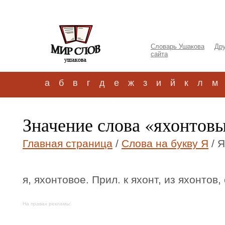
Словарь Ушакова
Дру
сайта
а
б
в
г
д
е
ж
з
и
й
к
л
м
Значение слова «яхонтов
Главная страница
/
Слова на букву Я
/ 
я, яхонтовое. Прил. к яхонт, из яхонтов,
На правах рекламы: