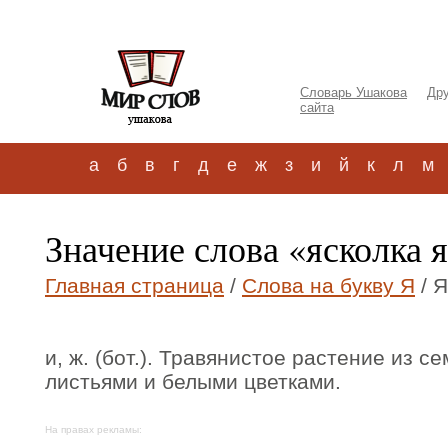
Словарь Ушакова
Дру
сайта
а
б
в
г
д
е
ж
з
и
й
к
л
м
Значение слова «ясколка 
Главная страница
/
Слова на букву Я
/ Я
и, ж. (бот.). Травянистое растение из с
листьями и белыми цветками.
На правах рекламы: