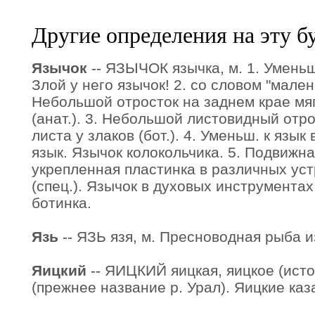
Другие определения на эту б
Язычок
-- ЯЗЫЧОК язычка, м. 1. Уменьш.
Злой у него язычок! 2. со словом "мален
Небольшой отросток на заднем крае мяг
(анат.). 3. Небольшой листовидный отро
листа у злаков (бот.). 4. Уменьш. к язык
язык. Язычок колокольчика. 5. Подвижн
укрепленная пластинка в различных ус
(спец.). Язычок в духовых инструментах
ботинка.
Язь
-- ЯЗЬ язя, м. Пресноводная рыба и
Яицкий
-- ЯИЦКИЙ яицкая, яицкое (истор
(прежнее название р. Урал). Яицкие каз