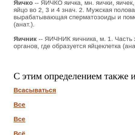
Яичко
-- ЯИЧКО яичка, мн. яички, яичек,
яйцо во 2, 3 и 4 знач. 2. Мужская полов
вырабатывающая сперматозоиды и по
(анат.).
Яичник
-- ЯИЧНИК яичника, м. 1. Часть
органов, где образуется яйцеклетка (ана
С этим определением также 
Всасываться
Все
Все
Всё