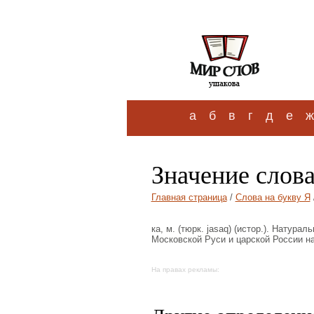
а
б
в
г
д
е
ж
Значение слова
Главная страница
/
Слова на букву Я
ка, м. (тюрк. jasaq) (истор.). Натурал
Московской Руси и царской России н
На правах рекламы: