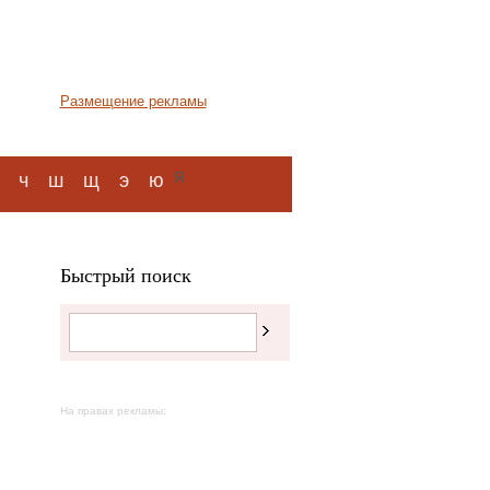
Размещение рекламы
я
ч
ш
щ
э
ю
Быстрый поиск
На правах рекламы: