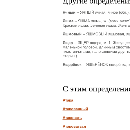
Другие определения
Ячный
-- ЯЧНЫЙ ячная, ячное (обл.).
Яшма
-- ЯШМА яшмы, ж. (араб. yasm)
Красная яшма. Зеленая яшма. Желта
Яшмовый
-- ЯШМОВЫЙ яшмовая, яшм
Ящер
-- ЯЩЕР ящера, м. 1. Живущее
маленькой головой, длинным хвостом,
пластинчатыми, налегающими друг на 
старин.).
Ящерёнок
-- ЯЩЕРЁНОК ящерёнка, мн
С этим определени
Атака
Атакованный
Атаковать
Атаковаться