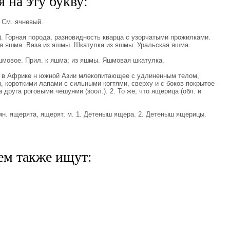
 на эту букву:
 См. ячневый.
. Горная порода, разновидность кварца с узорчатыми прожилками.
я яшма. Ваза из яшмы. Шкатулка из яшмы. Уральская яшма.
овое. Прил. к яшма; из яшмы. Яшмовая шкатулка.
 в Африке н южной Азии млекопитающее с удлиненным телом,
 короткими лапами с сильными когтями, сверху и с боков покрытое
друга роговыми чешуями (зоол.). 2. То же, что ящерица (обл. и
. ящерята, ящерят, м. 1. Детеныш ящера. 2. Детеныш ящерицы.
ем также ищут: