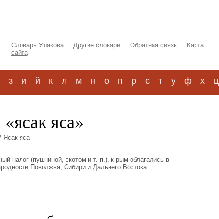
Словарь Ушакова
Другие словари
Обратная связь
Карта
сайта
з
и
й
к
л
м
н
о
п
р
с
т
у
ф
х
ц
 «ясак яса»
/ Ясак яса
ьный налог (пушниной, скотом и т. п.), к-рым облагались в
ародности Поволжья, Сибири и Дальнего Востока.