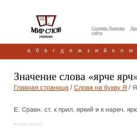
Словарь Ушакова
Дру
сайта
а
б
в
г
д
е
ж
з
и
й
к
л
м
Значение слова «ярче ярч
Главная страница
/
Слова на букву Я
/ Я
Е. Сравн. ст. к прил. яркий и к нареч. ярк
На правах рекламы: