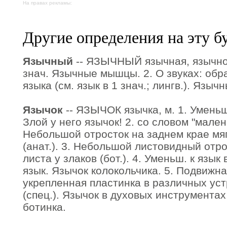
На правах рекламы:
Другие определения на эту б
Язычный
-- ЯЗЫЧНЫЙ язычная, язычное.
знач. Язычные мышцы. 2. О звуках: обр
языка (см. язык в 1 знач.; лингв.). Языч
Язычок
-- ЯЗЫЧОК язычка, м. 1. Уменьш.
Злой у него язычок! 2. со словом "мален
Небольшой отросток на заднем крае мяг
(анат.). 3. Небольшой листовидный отро
листа у злаков (бот.). 4. Уменьш. к язык
язык. Язычок колокольчика. 5. Подвижн
укрепленная пластинка в различных ус
(спец.). Язычок в духовых инструментах
ботинка.