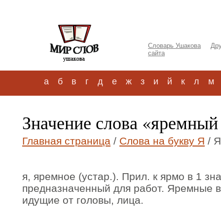
Словарь Ушакова
Дру
сайта
а
б
в
г
д
е
ж
з
и
й
к
л
м
Значение слова «яремный
Главная страница
/
Слова на букву Я
/ 
я, яремное (устар.). Прил. к ярмо в 1 з
предназначенный для работ. Яремные ве
идущие от головы, лица.