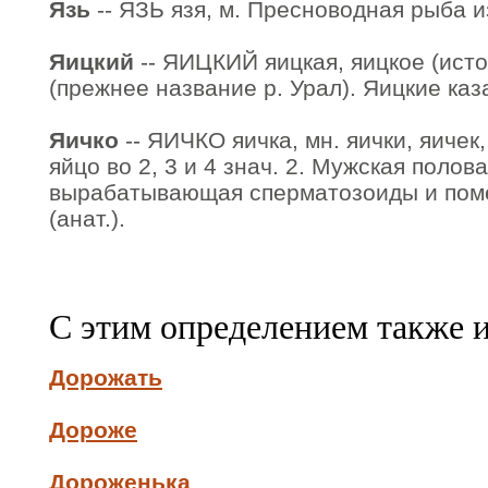
Язь
-- ЯЗЬ язя, м. Пресноводная рыба и
Яицкий
-- ЯИЦКИЙ яицкая, яицкое (истор
(прежнее название р. Урал). Яицкие каз
Яичко
-- ЯИЧКО яичка, мн. яички, яичек,
яйцо во 2, 3 и 4 знач. 2. Мужская полов
вырабатывающая сперматозоиды и по
(анат.).
С этим определением также 
Дорожать
Дороже
Дороженька