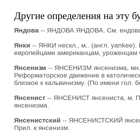
Другие определения на эту б
Яндова
-- ЯНДОВА ЯНДОВА. См. ендов
Янки
-- ЯНКИ нескл., м.. (англ. yankee)
европейцами американцам, уроженцам
Янсенизм
-- ЯНСЕНИЗМ янсенизма, мн. не
Реформаторское движение в католической
близкое к кальвинизму. (По имени гол. 
Янсенист
-- ЯНСЕНИСТ янсениста, м. 
янсенизма.
Янсенистский
-- ЯНСЕНИСТСКИЙ янсени
Прил. к янсенизм.