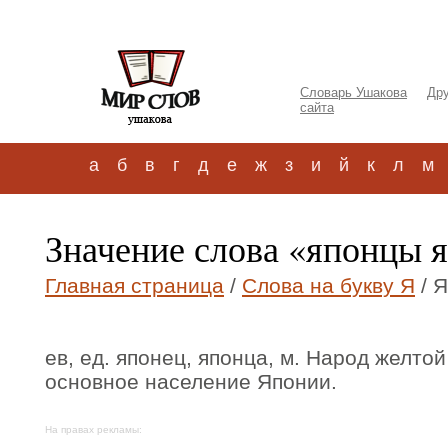
Словарь Ушакова
Дру
сайта
а
б
в
г
д
е
ж
з
и
й
к
л
м
Значение слова «японцы 
Главная страница
/
Слова на букву Я
/ 
ев, ед. японец, японца, м. Народ желт
основное население Японии.
На правах рекламы: