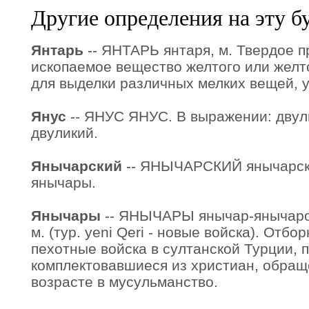
Другие определения на эту б
Янтарь
-- ЯНТАРЬ янтаря, м. Твердое 
ископаемое вещество желтого или желто
для выделки различных мелких вещей, 
Янус
-- ЯНУС ЯНУС. В выражении: двули
двуликий.
Янычарский
-- ЯНЫЧАРСКИЙ янычарска
янычары.
Янычары
-- ЯНЫЧАРЫ янычар-янычаров
м. (тур. yeni Qeri - новые войска). От
пехотные войска в султанской Турции, 
комплектовавшиеся из христиан, обращ
возрасте в мусульманство.