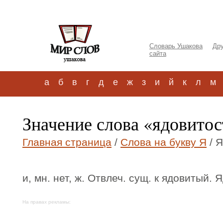
Словарь Ушакова
Дру
сайта
а
б
в
г
д
е
ж
з
и
й
к
л
м
Значение слова «ядовитос
Главная страница
/
Слова на букву Я
/ Я
и, мн. нет, ж. Отвлеч. сущ. к ядовитый. 
На правах рекламы: