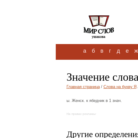
а
б
в
г
д
е
ж
Значение слов
Главная страница
/
Слова на букву Я
ы. Женск. к ябедник в 1 знач.
На правах рекламы:
Другие определения