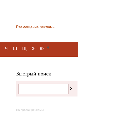
Размещение рекламы
я
ч
ш
щ
э
ю
Быстрый поиск
На правах рекламы: