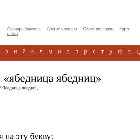
Словарь Ушакова
Другие словари
Обратная связь
Карта
сайта
з
и
й
к
л
м
н
о
п
р
с
т
у
ф
х
ц
а «ябедница ябедниц»
/ Ябедница ябедниц
 на эту букву: