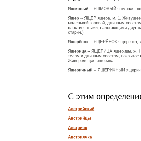
Яшмовый
-- ЯШМОВЫЙ яшмовая, яшм
Ящер
-- ЯЩЕР ящера, м. 1. Живущее
маленькой головой, длинным хвостом,
пластинчатыми, налегающими друг на 
старин.).
Ящерёнок
-- ЯЩЕРЁНОК ящерёнка, мн
Ящерица
-- ЯЩЕРИЦА ящерицы, ж. Н
телом и длинным хвостом, покрытое 
Живородящая ящерица.
Ящеричный
-- ЯЩЕРИЧНЫЙ ящеричная
С этим определени
Австрийский
Австрийцы
Австрияк
Австриячка