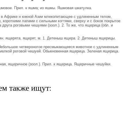
овое. Прил. к яшма; из яшмы. Яшмовая шкатулка.
 в Африке н южной Азии млекопитающее с удлиненным телом,
 короткими лапами с сильными когтями, сверху и с боков покрытое
друга роговыми чешуями (зоол.). 2. То же, что ящерица (обл. и
. ящерята, ящерят, м. 1. Детеныш ящера. 2. Детеныш ящерицы.
ебольшое четвероногое пресмыкающееся животное с удлиненным
мелкой роговой чешуей. Обыкновенная ящерица. Зеленая ящерица.
, ящеричное (зоол.). Прил. к ящерица. Ящеричные чешуйки.
ем также ищут: