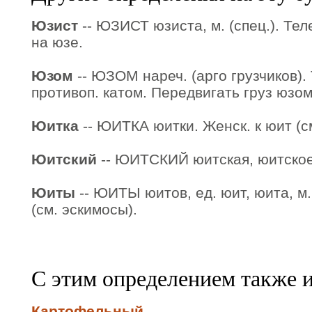
Юзист
-- ЮЗИСТ юзиста, м. (спец.). Те
на юзе.
Юзом
-- ЮЗОМ нареч. (арго грузчиков).
противоп. катом. Передвигать груз юзом
Юитка
-- ЮИТКА юитки. Женск. к юит (с
Юитский
-- ЮИТСКИЙ юитская, юитское.
Юиты
-- ЮИТЫ юитов, ед. юит, юита, м
(см. эскимосы).
С этим определением также 
Картофельный