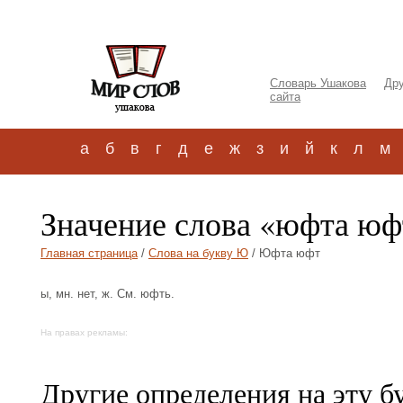
Словарь Ушакова
Дру
сайта
а
б
в
г
д
е
ж
з
и
й
к
л
м
Значение слова «юфта юф
Главная страница
/
Слова на букву Ю
/ Юфта юфт
ы, мн. нет, ж. См. юфть.
На правах рекламы:
Другие определения на эту б