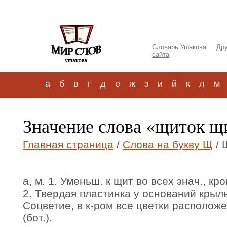
Словарь Ушакова
Дру
сайта
а
б
в
г
д
е
ж
з
и
й
к
л
м
Значение слова «щиток щ
Главная страница
/
Слова на букву Щ
/ 
а, м. 1. Уменьш. к щит во всех знач., кр
2. Твердая пластинка у оснований крылье
Соцветие, в к-ром все цветки располож
(бот.).