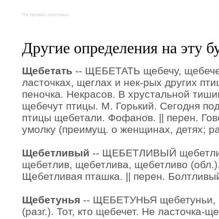
На правах рекламы:
Другие определения на эту б
Щебетать
-- ЩЕБЕТАТЬ щебечу, щебечеш
ласточках, щеглах и нек-рых других пти
пеночка. Некрасов. В хрустальной тиши
щебечут птицы. М. Горький. Сегодня по
птицы щебетали. Фофанов. || перен. Гов
умолку (преимущ. о женщинах, детях; раз
Щебетливый
-- ЩЕБЕТЛИВЫЙ щебетлив
щебетлив, щебетлива, щебетливо (обл.
Щебетливая пташка. || перен. Болтливы
Щебетунья
-- ЩЕБЕТУНЬЯ щебетуньи, р
(разг.). Тот, кто щебечет. Не ласточка-щ