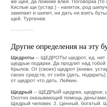
же щей, да пожиже влей. Поговорка (то 
Кислые щи (устар.) - напиток, род шипу
закипает и шипит, ни дать ни взять бут
щей. Тургенев.
На правах рекламы:
Другие определения на эту б
Щедроты
-- ЩЕДРОТЫ щедрот, ед. нет (
щедрые подарки. Да продлит над тобой
Крылов. От (своих) щедрот (книжн. устар.
своих средств, от себя (дать, подарить)
от щедрот что дать. Лейкин.
Щедрый
-- ЩЕДРЫЙ щедрая, щедрое; щ
Охотно оказывающий помощь деньгами, 
Щедрый человек. 2. Ценный, богатый. Щ