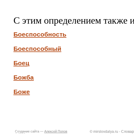
С этим определением также 
Боеспособность
Боеспособный
Боец
Божба
Боже
Создание сайта —
Алексей Попов
© mirslovdalya.ru - Слов