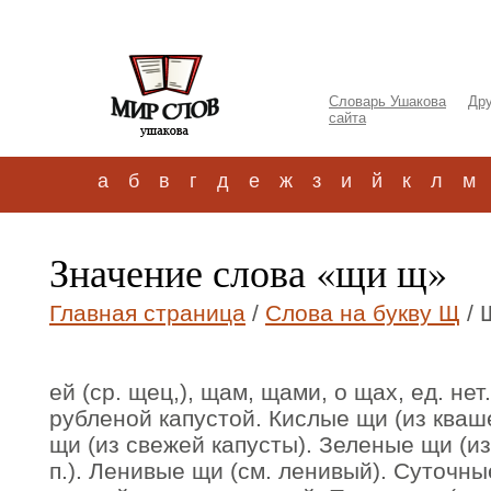
Словарь Ушакова
Дру
сайта
а
б
в
г
д
е
ж
з
и
й
к
л
м
Значение слова «щи щ»
Главная страница
/
Слова на букву Щ
/ 
ей (ср. щец,), щам, щами, о щах, ед. не
рубленой капустой. Кислые щи (из кваш
щи (из свежей капусты). Зеленые щи (из
п.). Ленивые щи (см. ленивый). Суточны