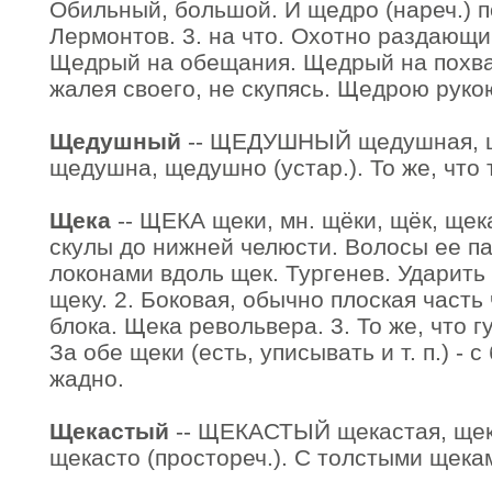
Обильный, большой. И щедро (нареч.) п
Лермонтов. 3. на что. Охотно раздающи
Щедрый на обещания. Щедрый на похва
жалея своего, не скупясь. Щедрою руко
Щедушный
-- ЩЕДУШНЫЙ щедушная, 
щедушна, щедушно (устар.). То же, что
Щека
-- ЩЕКА щеки, мн. щёки, щёк, щека
скулы до нижней челюсти. Волосы ее п
локонами вдоль щек. Тургенев. Ударить
щеку. 2. Боковая, обычно плоская часть 
блока. Щека револьвера. 3. То же, что губ
За обе щеки (есть, уписывать и т. п.) -
жадно.
Щекастый
-- ЩЕКАСТЫЙ щекастая, щека
щекасто (простореч.). С толстыми щека