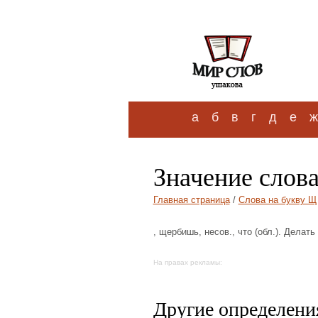
а
б
в
г
д
е
ж
Значение слов
Главная страница
/
Слова на букву Щ
, щербишь, несов., что (обл.). Делат
На правах рекламы:
Другие определения