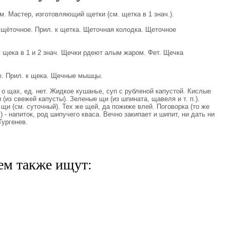
 Мастер, изготовляющий щетки (см. щетка в 1 знач.).
ёточное. Прил. к щетка. Щеточная колодка. Щеточное
 щека в 1 и 2 знач. Щечки рдеют алым жаром. Фет. Щечка
. Прил. к щека. Щечные мышцы.
 о щах, ед. нет. Жидкое кушанье, суп с рубленой капустой. Кислые
(из свежей капусты). Зеленые щи (из шпината, щавеля и т. п.).
щи (см. суточный). Тех же щей, да пожиже влей. Поговорка (то же
) - напиток, род шипучего кваса. Вечно закипает и шипит, ни дать ни
Тургенев.
ем также ищут: