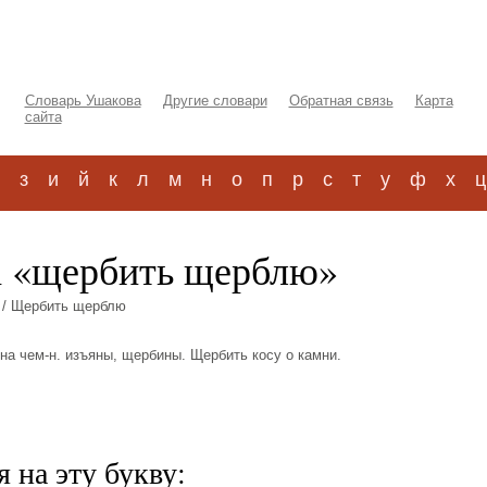
Словарь Ушакова
Другие словари
Обратная связь
Карта
сайта
з
и
й
к
л
м
н
о
п
р
с
т
у
ф
х
ц
а «щербить щерблю»
/ Щербить щерблю
ь на чем-н. изъяны, щербины. Щербить косу о камни.
 на эту букву: