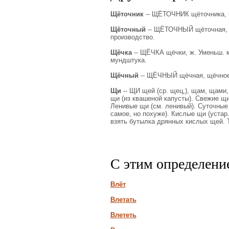
Щёточник
-- ЩЁТОЧНИК щёточника, м.
Щёточный
-- ЩЁТОЧНЫЙ щёточная, щ
производство.
Щёчка
-- ЩЁЧКА щёчки, ж. Уменьш. к
мундштука.
Щёчный
-- ЩЁЧНЫЙ щёчная, щёчное
Щи
-- ЩИ щей (ср. щец,), щам, щами,
щи (из квашеной капусты). Свежие щи 
Ленивые щи (см. ленивый). Суточные 
самое, но похуже). Кислые щи (устар.
взять бутылка дрянных кислых щей. 
С этим определени
Влёт
Влетать
Влететь