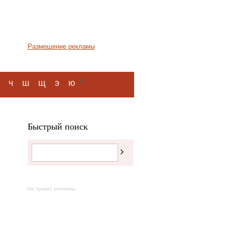
Размещение рекламы
я
ч
ш
щ
э
ю
Быстрый поиск
На правах рекламы: