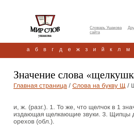
Словарь Ушакова
Дру
сайта
а
б
в
г
д
е
ж
з
и
й
к
л
м
Значение слова «щелкуш
Главная страница
/
Слова на букву Щ
/ 
и, ж. (разг.). 1. То же, что щелчок в 1 зн
издающая щелкающие звуки. 3. Щипцы 
орехов (обл.).