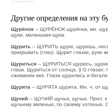
На правах рекламы:
Другие определения на эту б
Щурёнок
-- ЩУРЁНОК щурёнка, мн. щур
щуки, маленькая щука.
Щурить
-- ЩУРИТЬ щурю, щуришь, несов
прикрывать (глаз). Щурит глазки, руки ж
Щуриться
-- ЩУРИТЬСЯ щурюсь, щуриш
глаза. Щуриться от солнца. || О глазах:
сжимании век. Глаза щурились и бегали
Щурята
-- ЩУРЯТА щурята. Мн. ч. от щ
Щучий
-- ЩУЧИЙ щучья, щучье. Прил. к
щучьему веленью, по своему хотенью. С