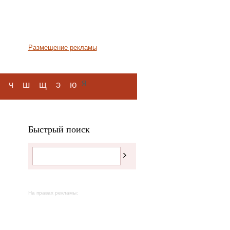
Размещение рекламы
я
ч
ш
щ
э
ю
Быстрый поиск
На правах рекламы: