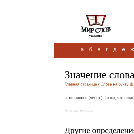
а
б
в
г
д
е
ж
Значение слов
Главная страница
/
Слова на букву Щ
я, щелинное (лингв.). То же, что фри
На правах рекламы:
Другие определения