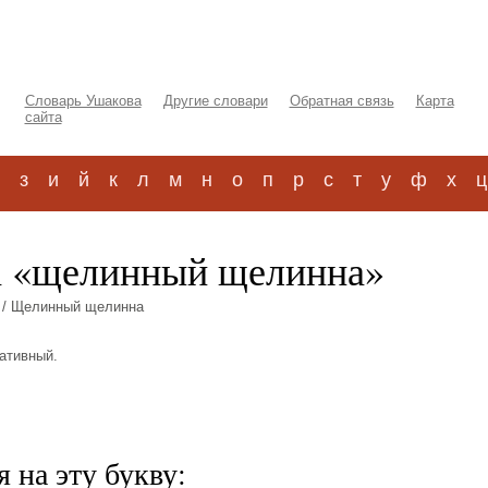
Словарь Ушакова
Другие словари
Обратная связь
Карта
сайта
з
и
й
к
л
м
н
о
п
р
с
т
у
ф
х
ц
а «щелинный щелинна»
/ Щелинный щелинна
кативный.
 на эту букву: