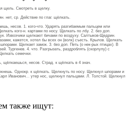
я щель. Смотреть в щелку.
 нет, ср. Действие по глаг. щёлкать.
ь, несов. 1. кого-что. Ударять разгибаемым пальцем или
лкать кого-н. картами по носу. Щелкать по лбу. 2. без доп.
вук. Извозчики щелкают бичами по воздуху. Салтыков-Щедрин.
зами, кажется, хотел бы всех он (волк) съесть. Крылов. Щелкать
порами. Щелкает замок. 3. без доп. Петь (о нек-рых птицах). В
ей. Тургенев. 4. что. Разгрызать, раздроблять (скорлупу) с
Щелкать семечки.
щёлкаешься, несов. Страд. к щёлкать в 4 знач.
нешь. Однокр. к щёлкать. Щелкнуть по носу. Щелкнул шпорами и
Карл Иванович... утер нос, щелкнул пальцами. Л. Толстой. Щелкнул
ем также ищут: