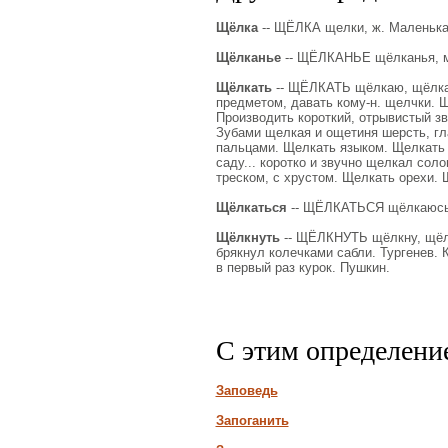
Щёлка
-- ЩЁЛКА щелки, ж. Маленька
Щёлканье
-- ЩЁЛКАНЬЕ щёлканья, мн.
Щёлкать
-- ЩЁЛКАТЬ щёлкаю, щёлкаеш
предметом, давать кому-н. щелчки. Ще
Производить короткий, отрывистый з
Зубами щелкая и ощетиня шерсть, гла
пальцами. Щелкать языком. Щелкать ш
саду... коротко и звучно щелкал солов
треском, с хрустом. Щелкать орехи. 
Щёлкаться
-- ЩЁЛКАТЬСЯ щёлкаюсь, 
Щёлкнуть
-- ЩЁЛКНУТЬ щёлкну, щёлк
брякнул колечками сабли. Тургенев. 
в первый раз курок. Пушкин.
С этим определени
Заповедь
Запоганить