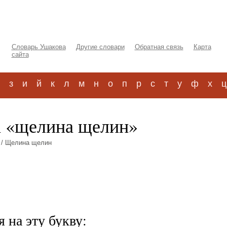
Словарь Ушакова
Другие словари
Обратная связь
Карта
сайта
з
и
й
к
л
м
н
о
п
р
с
т
у
ф
х
ц
а «щелина щелин»
/ Щелина щелин
 на эту букву: