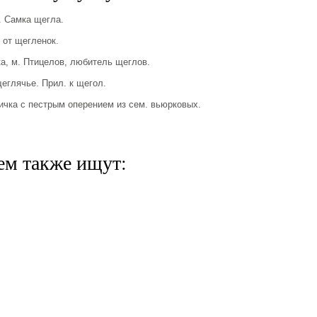
 Самка щегла.
 от щегленок.
, м. Птицелов, любитель щеглов.
глячье. Прил. к щегол.
ичка с пестрым оперением из сем. вьюрковых.
ем также ищут: