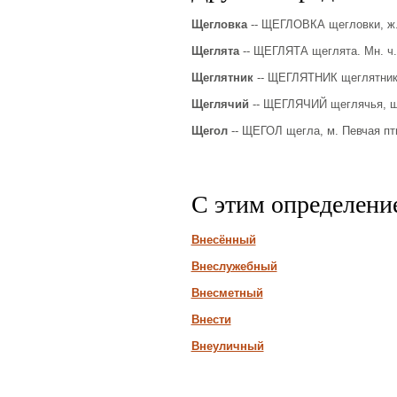
Щегловка
-- ЩЕГЛОВКА щегловки, ж.
Щеглята
-- ЩЕГЛЯТА щеглята. Мн. ч.
Щеглятник
-- ЩЕГЛЯТНИК щеглятника
Щеглячий
-- ЩЕГЛЯЧИЙ щеглячья, ще
Щегол
-- ЩЕГОЛ щегла, м. Певчая пт
С этим определени
Внесённый
Внеслужебный
Внесметный
Внести
Внеуличный