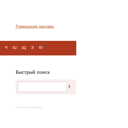
Размещение рекламы
я
ч
ш
щ
э
ю
Быстрый поиск
На правах рекламы: