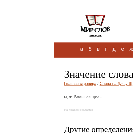
а
б
в
г
д
е
ж
Значение слов
Главная страница
/
Слова на букву Щ
ы, ж. Большая щель.
На правах рекламы:
Другие определения