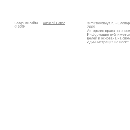
Создание сайта —
Алексей Попов
© mirslovdalya.ru - Слов
© 2009
2009
Авторские права на опре
Информация публикуется
целей и основана на сво
Администрация не несет 