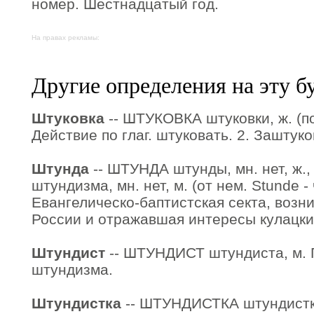
номер. Шестнадцатый год.
На правах рекламы:
Другие определения на эту б
Штуковка
-- ШТУКОВКА штуковки, ж. (пор
Действие по глаг. штуковать. 2. Заштук
Штунда
-- ШТУНДА штунды, мн. нет, ж
штундизма, мн. нет, м. (от нем. Stunde -
Евангелическо-баптистская секта, возни
России и отражавшая интересы кулацки
Штундист
-- ШТУНДИСТ штундиста, м. 
штундизма.
Штундистка
-- ШТУНДИСТКА штундистки