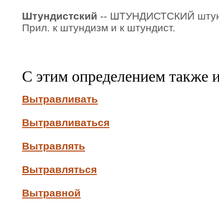
Штундистский
-- ШТУНДИСТСКИЙ штунд
Прил. к штундизм и к штундист.
С этим определением также 
Вытравливать
Вытравливаться
Вытравлять
Вытравляться
Вытравной