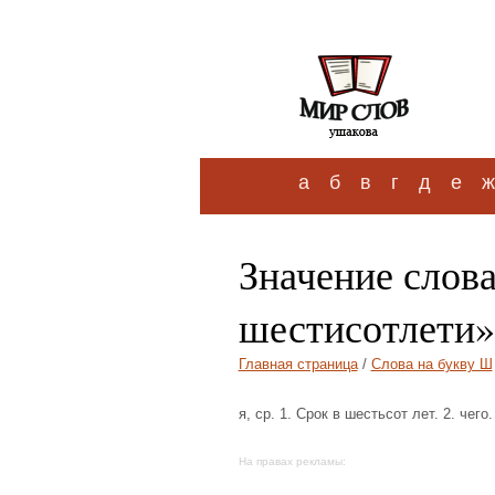
а
б
в
г
д
е
ж
Значение слов
шестисотлети»
Главная страница
/
Слова на букву Ш
я, ср. 1. Срок в шестьсот лет. 2. че
На правах рекламы: