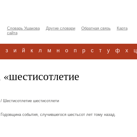
Словарь Ушакова
Другие словари
Обратная связь
Карта
сайта
з
и
й
к
л
м
н
о
п
р
с
т
у
ф
х
ц
а «шестисотлетие
/ Шестисотлетие шестисотлети
го. Годовщина события, случившегося шестьсот лет тому назад.