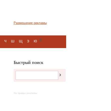
Размещение рекламы
я
ч
ш
щ
э
ю
Быстрый поиск
На правах рекламы: