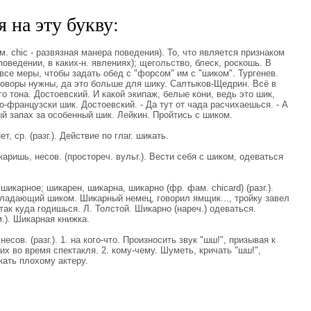
 на эту букву:
м. chic - развязная манера поведения). То, что является признаком
оведении, в каких-н. явлениях); щегольство, блеск, роскошь. В
се меры, чтобы задать обед с "форсом" им с "шиком". Тургенев.
говоры нужны, да это больше для шику. Салтыков-Щедрин. Всё в
о тона. Достоевский. И какой экипаж, белые кони, ведь это шик,
о-французски шик. Достоевский. - Да тут от чада расчихаешься. - А
ый запах за особенный шик. Лейкин. Пройтись с шиком.
 ср. (разг.). Действие по глаг. шикать.
ишь, несов. (простореч. вульг.). Вести себя с шиком, одеваться
карное; шикарен, шикарна, шикарно (фр. фам. chicard) (разг.).
ладающий шиком. Шикарный немец, говорил ямщик..., тройку завел
так куда годишься. Л. Толстой. Шикарно (нареч.) одеваться.
.). Шикарная книжка.
ов. (разг.). 1. на кого-что. Произносить звук "шш!", призывая к
 во время спектакля. 2. кому-чему. Шуметь, кричать "шш!",
кать плохому актеру.