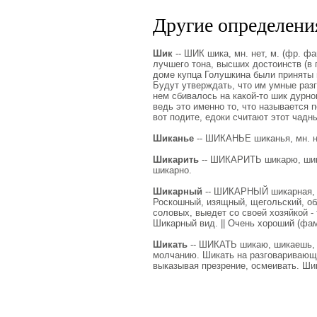
Другие определения
Шик
-- ШИК шика, мн. нет, м. (фр. фа
лучшего тона, высших достоинств (в п
доме купца Голушкина были приняты в
Будут утверждать, что им умные раз
нем сбивалось на какой-то шик дурног
ведь это именно то, что называется п
вот подите, едоки считают этот чадн
Шиканье
-- ШИКАНЬЕ шиканья, мн. нет,
Шикарить
-- ШИКАРИТЬ шикарю, шикар
шикарно.
Шикарный
-- ШИКАРНЫЙ шикарная, ши
Роскошный, изящный, щегольский, об
соловых, выедет со своей хозяйкой - 
Шикарный вид. || Очень хороший (фам
Шикать
-- ШИКАТЬ шикаю, шикаешь, нес
молчанию. Шикать на разговаривающих
выказывая презрение, осмеивать. Ши