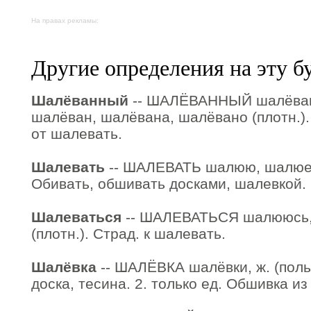
На правах рекламы:
Другие определения на эту б
Шалёванный
-- ШАЛЁВАННЫЙ шалёван
шалёван, шалёвана, шалёвано (плотн.). 
от шалевать.
Шалевать
-- ШАЛЕВАТЬ шалюю, шалюешь,
Обивать, обшивать досками, шалевкой.
Шалеваться
-- ШАЛЕВАТЬСЯ шалююсь,
(плотн.). Страд. к шалевать.
Шалёвка
-- ШАЛЁВКА шалёвки, ж. (польск
доска, тесина. 2. только ед. Обшивка из