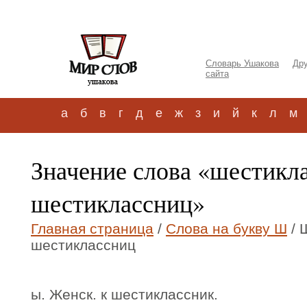
Словарь Ушакова
Дру
сайта
а
б
в
г
д
е
ж
з
и
й
к
л
м
Значение слова «шестикл
шестиклассниц»
Главная страница
/
Слова на букву Ш
/ 
шестиклассниц
ы. Женск. к шестиклассник.