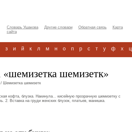
Словарь Ушакова
Другие словари
Обратная связь
Карта
сайта
з
и
й
к
л
м
н
о
п
р
с
т
у
ф
х
ц
а «шемизетка шемизетк»
/ Шемизетка шемизетк
Женская кофта, блузка. Накинула... кисейную прозрачную шемизетку с
. 2. Вставка на груди женских блузок, платьев, манишка.