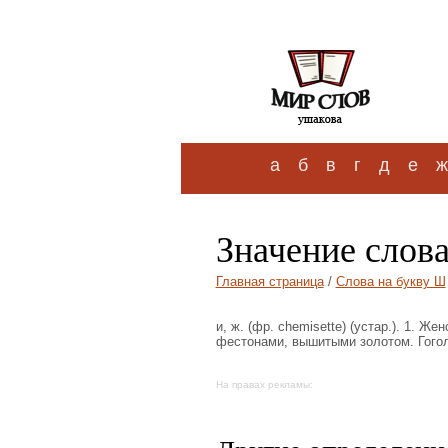
а
б
в
г
д
е
ж
Значение слов
Главная страница
/
Слова на букву Ш
и, ж. (фр. chemisette) (устар.). 1. 
фестонами, вышитыми золотом. Гоголь
На правах рекламы: