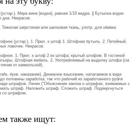
 на эту букву:
(устар.). Мера вина (водки), равная 1/10 ведра. || Бутылка водки
 дна. Некрасов.
). Тяжелая шерстяная или шелковая ткань, употр. для обивки
ное (устар.). 1. Прил. к штоф 1. Штофная бутыль. 2. Питейный.
ных лавочек. Некрасов.
ное. 1. Прил. к штоф 2 из штофа; крытый штофом. В гостиной
тьеры. Штофная мебель. 2. Употребляемый на выделку штофа (см.
тличие от камвольной).
rafe, букв. наказание). Денежное взыскание, налагаемое в виде
о половины заработка, так что рабочий из заработанного рубля
 виде штрафов. Ленин ("Объяснение закона о штрафах, взимаемых с
зимать штраф. Наложить штраф. Сложить штраф. Подвергнуться
я со штрафом.
ем также ищут: