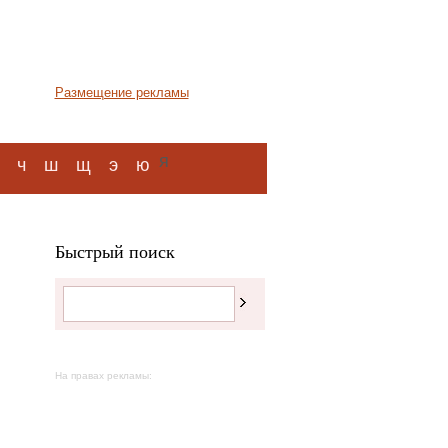
Размещение рекламы
я
ч
ш
щ
э
ю
Быстрый поиск
На правах рекламы: