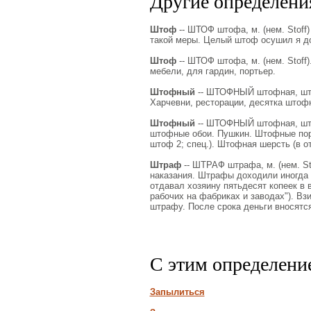
Другие определения
Штоф
-- ШТОФ штофа, м. (нем. Stoff) 
такой меры. Целый штоф осушил я до
Штоф
-- ШТОФ штофа, м. (нем. Stoff
мебели, для гардин, портьер.
Штофный
-- ШТОФНЫЙ штофная, штоф
Харчевни, ресторации, десятка штоф
Штофный
-- ШТОФНЫЙ штофная, штоф
штофные обои. Пушкин. Штофные пор
штоф 2; спец.). Штофная шерсть (в о
Штраф
-- ШТРАФ штрафа, м. (нем. St
наказания. Штрафы доходили иногда д
отдавал хозяину пятьдесят копеек в
рабочих на фабриках и заводах"). В
штрафу. После срока деньги вносятс
С этим определени
Запылиться