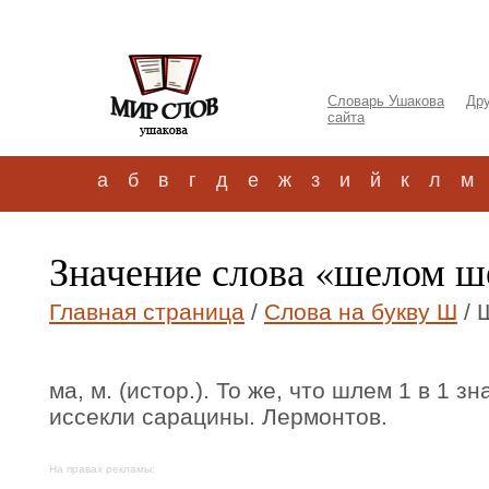
Словарь Ушакова
Дру
сайта
а
б
в
г
д
е
ж
з
и
й
к
л
м
Значение слова «шелом ш
Главная страница
/
Слова на букву Ш
/ 
ма, м. (истор.). То же, что шлем 1 в 1 
иссекли сарацины. Лермонтов.
На правах рекламы: