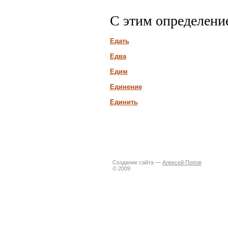
С этим определени
Едать
Едва
Едим
Единение
Единить
Создание сайта —
Алексей Попов
© 2009