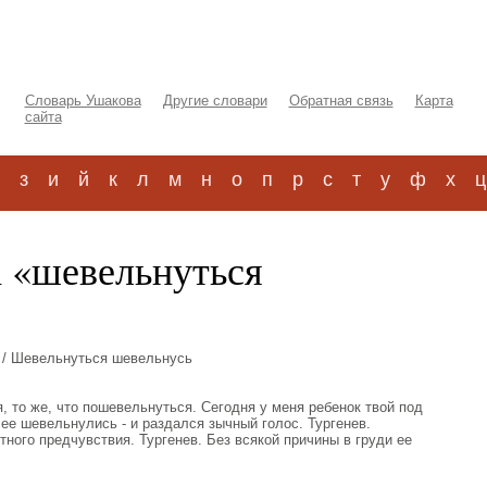
Словарь Ушакова
Другие словари
Обратная связь
Карта
сайта
з
и
й
к
л
м
н
о
п
р
с
т
у
ф
х
ц
а «шевельнуться
/ Шевельнуться шевельнусь
 то же, что пошевельнуться. Сегодня у меня ребенок твой под
ее шевельнулись - и раздался зычный голос. Тургенев.
ного предчувствия. Тургенев. Без всякой причины в груди ее