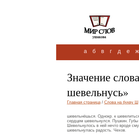
а
б
в
г
д
е
ж
Значение слов
шевельнусь»
Главная страница
/
Слова на букву Ш
шевельнёшься. Однокр. к шевелиться,
сердцем шевельнулся. Пушкин. Губы 
Шевельнулось в ней нечто вроде смут
шевельнулась радость. Чехов.