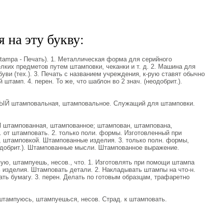
 на эту букву:
stampa - Печать). 1. Металлическая форма для серийного
елких предметов путем штамповки, чеканки и т. д. 2. Машина для
буви (тех.). 3. Печать с названием учреждения, к-рую ставят обычно
штамп. 4. перен. То же, что шаблон во 2 знач. (неодобрит.).
 штамповальная, штамповальное. Служащий для штамповки.
тампованная, штампованное; штампован, штампована,
р. от штамповать. 2. только поли. формы. Изготовленный при
, штамповкой. Штампованные изделия. 3. только полн. формы,
одобрит.). Штампованные мысли. Штампованное выражение.
, штампуешь, несов., что. 1. Изготовлять при помощи штампа
ть изделия. Штамповать детали. 2. Накладывать штампы на что-н.
вать бумагу. 3. перен. Делать по готовым образцам, трафаретно
мпуюсь, штампуешься, несов. Страд. к штамповать.