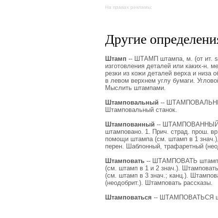
На правах рекламы:
Другие определения
Штамп
-- ШТАМП штампа, м. (от ит. 
изготовления деталей или каких-н. м
резки из кожи деталей верха и низа о
в левом верхнем углу бумаги. Угловой 
Мыслить штампами.
Штамповальный
-- ШТАМПОВАЛЬНЫЙ
Штамповальный станок.
Штампованный
-- ШТАМПОВАННЫЙ ш
штамповано. 1. Прич. страд. прош. в
помощи штампа (см. штамп в 1 знач.)
перен. Шаблонный, трафаретный (не
Штамповать
-- ШТАМПОВАТЬ штампую
(см. штамп в 1 и 2 знач.). Штампова
(см. штамп в 3 знач.; канц.). Штампо
(неодобрит.). Штамповать рассказы.
Штамповаться
-- ШТАМПОВАТЬСЯ шта