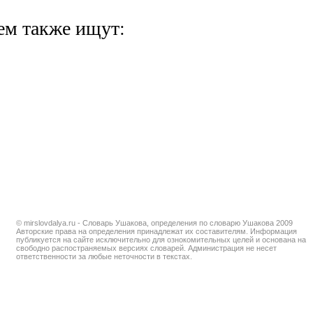
ем также ищут:
© mirslovdalya.ru - Словарь Ушакова, определения по словарю Ушакова 2009
Авторские права на определения принадлежат их составителям. Информация
публикуется на сайте исключительно для ознокомительных целей и основана на
свободно распостраняемых версиях словарей. Администрация не несет
ответственности за любые неточности в текстах.