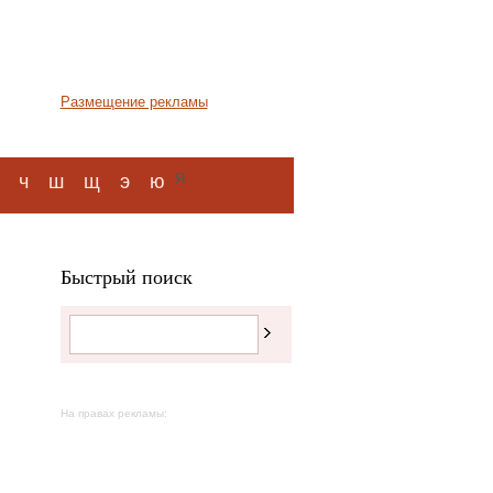
Размещение рекламы
я
ч
ш
щ
э
ю
Быстрый поиск
На правах рекламы: