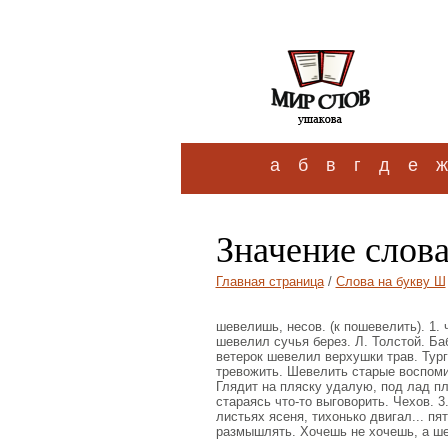
а
б
в
г
д
е
ж
Значение слов
Главная страница
/
Слова на букву Ш
шевелишь, несов. (к пошевелить). 1. 
шевелил сучья берез. Л. Толстой. Ба
ветерок шевелил верхушки трав. Турге
тревожить. Шевелить старые воспоми
Глядит на пляску удалую, под лад п
стараясь что-то выговорить. Чехов. 3
листьях ясеня, тихонько двигал... пя
размышлять. Хочешь не хочешь, а ше