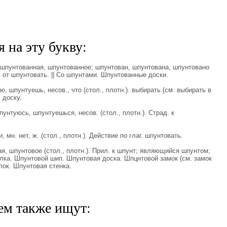
 на эту букву:
унтованная, шпунтованное; шпунтован, шпунтована, шпунтовано
р. от шпунтовать. || Со шпунтами. Шпунтованные доски.
шпунтуешь, несов., что (стол., плотн.). выбирать (см. выбирать в
 доску.
туюсь, шпунтуешься, несов. (стол., плотн.). Страд. к
н. нет, ж. (стол., плотн.). Действие по глаг. шпунтовать.
 шпунтовое (стол., плотн.). Прил. к шпунт; являющийся шпунтом;
ка. Шпунтовой шип. Шпунтовая доска. Шпцнтовой замок (см. замок
алок. Шпунтовая стенка.
ем также ищут: