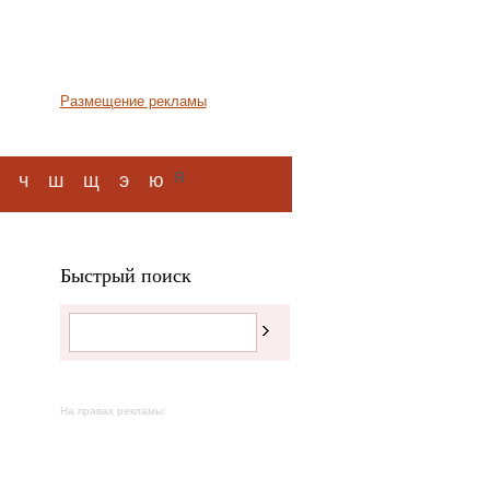
Размещение рекламы
я
ч
ш
щ
э
ю
Быстрый поиск
На правах рекламы: