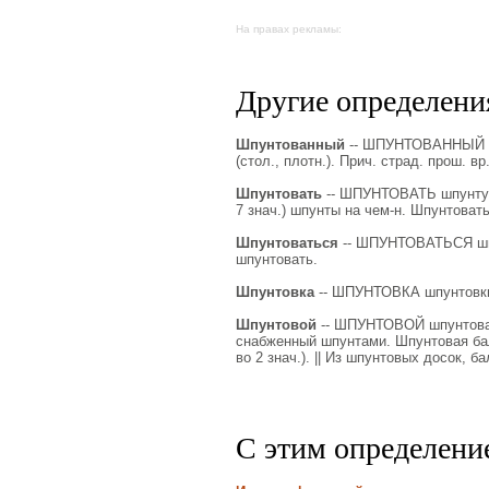
На правах рекламы:
Другие определения
Шпунтованный
-- ШПУНТОВАННЫЙ шп
(стол., плотн.). Прич. страд. прош. в
Шпунтовать
-- ШПУНТОВАТЬ шпунтую, 
7 знач.) шпунты на чем-н. Шпунтовать
Шпунтоваться
-- ШПУНТОВАТЬСЯ шпун
шпунтовать.
Шпунтовка
-- ШПУНТОВКА шпунтовки, м
Шпунтовой
-- ШПУНТОВОЙ шпунтовая,
снабженный шпунтами. Шпунтовая бал
во 2 знач.). || Из шпунтовых досок, б
С этим определени