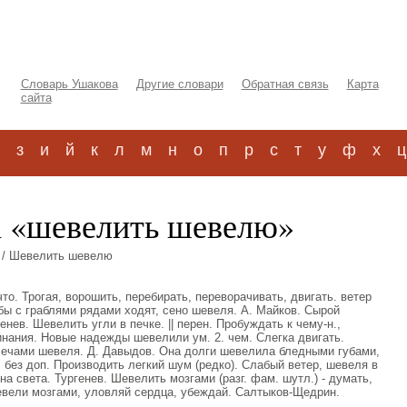
Словарь Ушакова
Другие словари
Обратная связь
Карта
сайта
з
и
й
к
л
м
н
о
п
р
с
т
у
ф
х
ц
а «шевелить шевелю»
/ Шевелить шевелю
что. Трогая, ворошить, перебирать, переворачивать, двигать. ветер
бы с граблями рядами ходят, сено шевеля. А. Майков. Сырой
нев. Шевелить угли в печке. || перен. Пробуждать к чему-н.,
нания. Новые надежды шевелили ум. 2. чем. Слегка двигать.
лечами шевеля. Д. Давыдов. Она долги шевелила бледными губами,
. без доп. Производить легкий шум (редко). Слабый ветер, шевеля в
тна света. Тургенев. Шевелить мозгами (разг. фам. шутл.) - думать,
вели мозгами, уловляй сердца, убеждай. Салтыков-Щедрин.