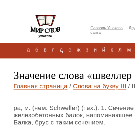
Словарь Ушакова
Дру
сайта
а
б
в
г
д
е
ж
з
и
й
к
л
м
Значение слова «швеллер
Главная страница
/
Слова на букву Ш
/ 
ра, м. (нем. Schweller) (тех.). 1. Сечен
железобетонных балок, напоминающее по
Балка, брус с таким сечением.