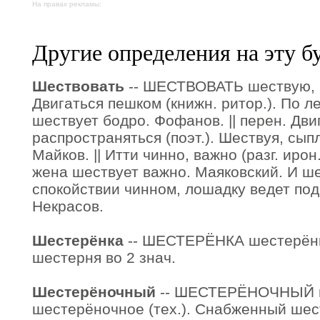
На правах рекламы:
Другие определения на эту б
Шествовать
-- ШЕСТВОВАТЬ шествую, ш
Двигаться пешком (книжн. ритор.). По 
шествует бодро. Фофанов. || перен. Дви
распространяться (поэт.). Шествуя, сып
Майков. || Итти чинно, важно (разг. ирон
жена шествует важно. Маяковский. И ше
спокойствии чинном, лошадку ведет под
Некрасов.
Шестерёнка
-- ШЕСТЕРЁНКА шестерёнки, 
шестерня во 2 знач.
Шестерёночный
-- ШЕСТЕРЁНОЧНЫЙ ш
шестерёночное (тех.). Снабженный шес