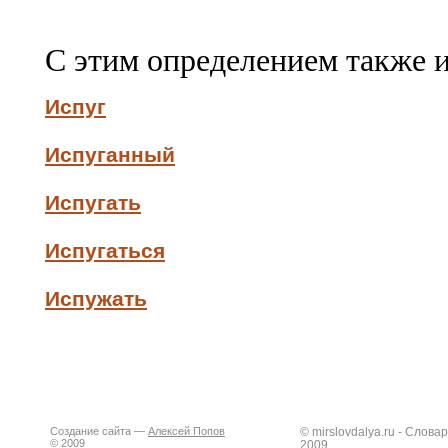
С этим определением также 
Испуг
Испуганный
Испугать
Испугаться
Испужать
Создание сайта —
Алексей Попов
© mirslovdalya.ru - Слов
© 2009
2009