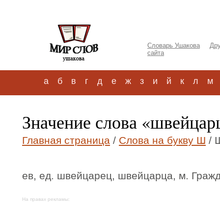
Словарь Ушакова
Дру
сайта
а
б
в
г
д
е
ж
з
и
й
к
л
м
Значение слова «швейца
Главная страница
/
Слова на букву Ш
/ 
ев, ед. швейцарец, швейцарца, м. Гра
На правах рекламы: