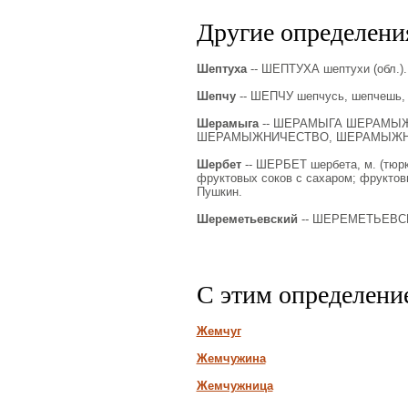
Другие определения
Шептуха
-- ШЕПТУХА шептухи (обл.). 
Шепчу
-- ШЕПЧУ шепчусь, шепчешь, ш
Шерамыга
-- ШЕРАМЫГА ШЕРАМЫ
ШЕРАМЫЖНИЧЕСТВО, ШЕРАМЫЖНЫЙ. 
Шербет
-- ШЕРБЕТ шербета, м. (тюрк.
фруктовых соков с сахаром; фруктов
Пушкин.
Шереметьевский
-- ШЕРЕМЕТЬЕВСК
С этим определени
Жемчуг
Жемчужина
Жемчужница