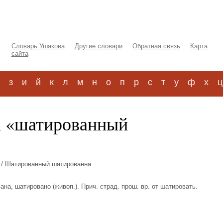
Словарь Ушакова
Другие словари
Обратная связь
Карта
сайта
з
и
й
к
л
м
н
о
п
р
с
т
у
ф
х
ц
а «шатированный
/ Шатированный шатированна
на, шатировано (живоп.). Прич. страд. прош. вр. от шатировать.