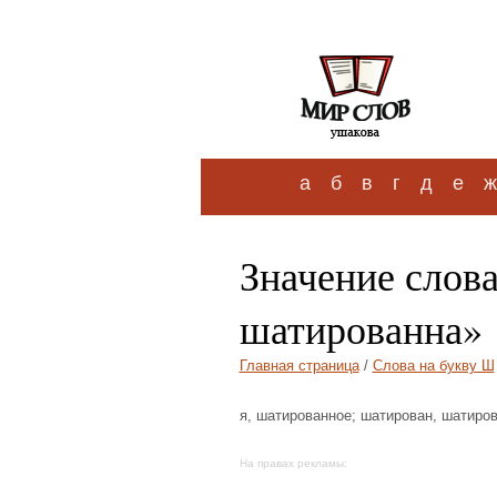
а
б
в
г
д
е
ж
Значение слов
шатированна»
Главная страница
/
Слова на букву Ш
я, шатированное; шатирован, шатирова
На правах рекламы: