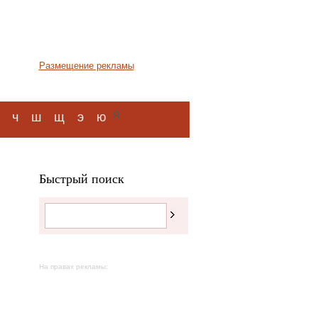
Размещение рекламы
я
ч
ш
щ
э
ю
Быстрый поиск
На правах рекламы: