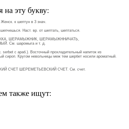
 на эту букву:
Женск. к шептун в 3 знач.
епчешься. Наст. вр. от шептать, шептаться.
ЖКА, ШЕРАМЫЖНИК, ШЕРАМЫЖННИЧАТЬ,
См. шаромыга и т. д.
 serbet с араб.). Восточный прохладительный напиток из
ый сироп. Кругом невольницы меж тем шербет носили ароматный.
ИЙ СЧЕТ ШЕРЕМЕТЬЕВСКИЙ СЧЕТ. См. счет.
ем также ищут: