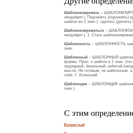
Другие определения
Шаблонизировать
-- ШАБЛОНИЗИРОВА
неодобрит.). Подчинить (подчинять) е
шаблон во 2 знач.), сделать (делать
Шаблонизироваться
-- ШАБЛОНИЗИР
неодобрит.). 1. Стать шаблонизирова
Шаблонность
-- ШАБЛОННОСТЬ шаблон
знач.
Шаблонный
-- ШАБЛОННЫЙ шаблонная
формы. Прил. к шаблон в 1 знач. (тех
заурядный, банальный, избитый (нео
мысли. Не готовым, не шаблонным, а
себя. Г. Успенский.
Шаблонщик
-- ШАБЛОНЩИК шаблонщик
знач.).
С этим определени
Бугристый