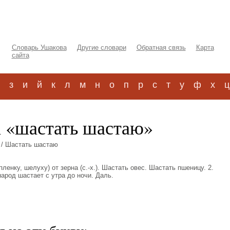
Словарь Ушакова
Другие словари
Обратная связь
Карта
сайта
з
и
й
к
л
м
н
о
п
р
с
т
у
ф
х
ц
а «шастать шастаю»
/ Шастать шастаю
пленку, шелуху) от зерна (с.-х.). Шастать овес. Шастать пшеницу. 2.
 народ шастает с утра до ночи. Даль.