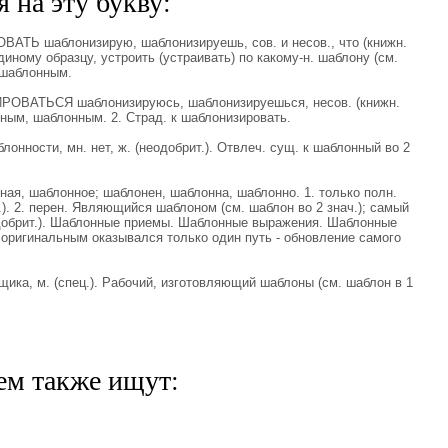
 на эту букву:
ТЬ шаблонизирую, шаблонизируешь, сов. и несов., что (книжн.
диному образцу, устроить (устраивать) по какому-н. шаблону (см.
) шаблонным.
ОВАТЬСЯ шаблонизируюсь, шаблонизируешься, несов. (книжн.
нным, шаблонным. 2. Страд. к шаблонизировать.
ности, мн. нет, ж. (неодобрит.). Отвлеч. сущ. к шаблонный во 2
, шаблонное; шаблонен, шаблонна, шаблонно. 1. только полн.
.). 2. перен. Являющийся шаблоном (см. шаблон во 2 знач.); самый
добрит.). Шаблонные приемы. Шаблонные выражения. Шаблонные
 оригинальным оказывался только один путь - обновление самого
а, м. (спец.). Рабочий, изготовляющий шаблоны (см. шаблон в 1
ем также ищут: