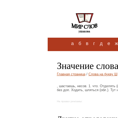
а
б
в
г
д
е
ж
Значение слов
Главная страница
/
Слова на букву Ш
, шастаешь, несов. 1. что. Отделять (
без доп. Ходить, шляться (обл.). Тут
На правах рекламы: