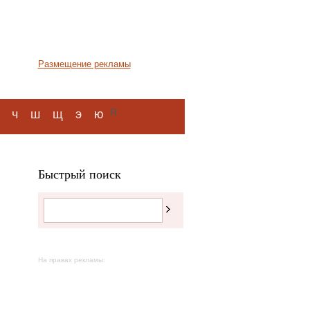
Размещение рекламы
я
ч
ш
щ
э
ю
Быстрый поиск
На правах рекламы: