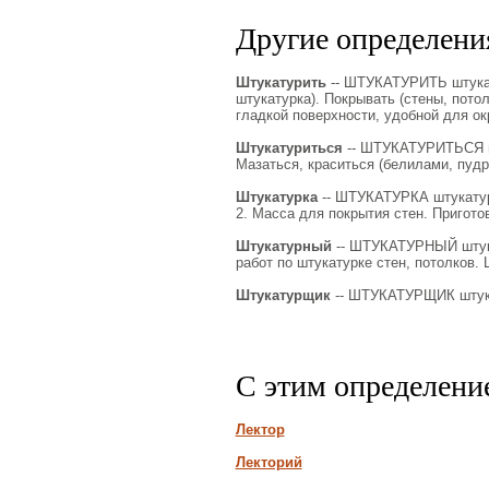
Другие определения
Штукатурить
-- ШТУКАТУРИТЬ штукатур
штукатурка). Покрывать (стены, пото
гладкой поверхности, удобной для ок
Штукатуриться
-- ШТУКАТУРИТЬСЯ шту
Мазаться, краситься (белилами, пудро
Штукатурка
-- ШТУКАТУРКА штукатурки
2. Масса для покрытия стен. Пригото
Штукатурный
-- ШТУКАТУРНЫЙ штукат
работ по штукатурке стен, потолков.
Штукатурщик
-- ШТУКАТУРЩИК штукат
С этим определени
Лектор
Лекторий