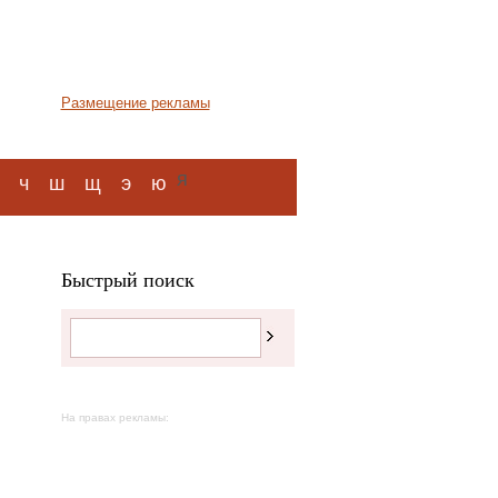
Размещение рекламы
я
ч
ш
щ
э
ю
Быстрый поиск
На правах рекламы: