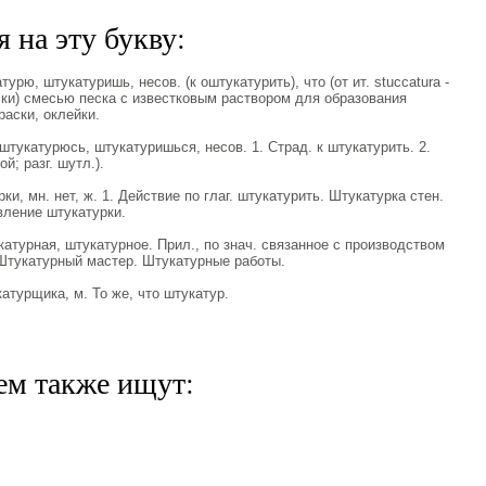
 на эту букву:
ю, штукатуришь, несов. (к оштукатурить), что (от ит. stuccatura -
лки) смесью песка с известковым раствором для образования
раски, оклейки.
катурюсь, штукатуришься, несов. 1. Страд. к штукатурить. 2.
й; разг. шутл.).
, мн. нет, ж. 1. Действие по глаг. штукатурить. Штукатурка стен.
вление штукатурки.
урная, штукатурное. Прил., по знач. связанное с производством
 Штукатурный мастер. Штукатурные работы.
урщика, м. То же, что штукатур.
ем также ищут: