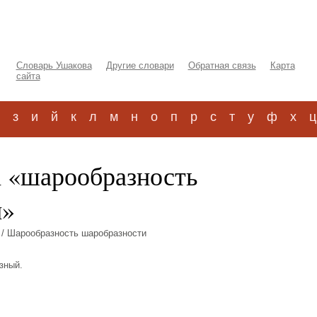
Словарь Ушакова
Другие словари
Обратная связь
Карта
сайта
з
и
й
к
л
м
н
о
п
р
с
т
у
ф
х
ц
а «шарообразность
и»
/ Шарообразность шаробразности
азный.