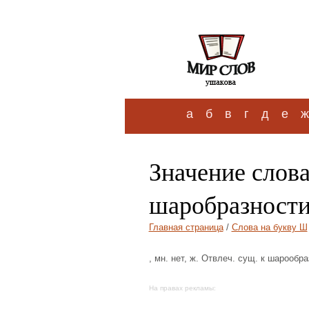
а
б
в
г
д
е
ж
Значение слов
шаробразност
Главная страница
/
Слова на букву Ш
, мн. нет, ж. Отвлеч. сущ. к шарообр
На правах рекламы: