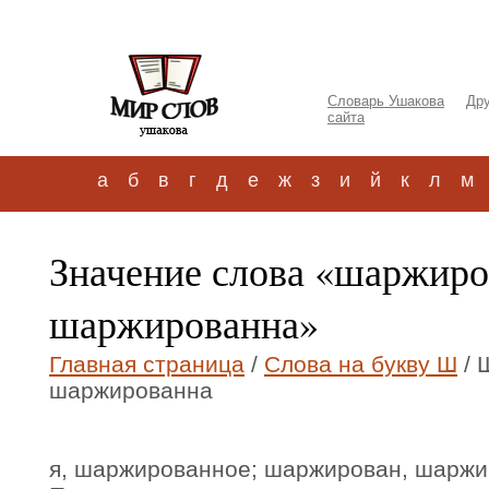
Словарь Ушакова
Дру
сайта
а
б
в
г
д
е
ж
з
и
й
к
л
м
Значение слова «шаржир
шаржированна»
Главная страница
/
Слова на букву Ш
/ 
шаржированна
я, шаржированное; шаржирован, шаржи