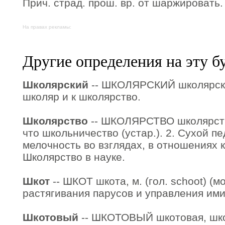
Прич. страд. прош. вр. от шаржировать.
На правах рекламы:
Другие определения на эту б
Школярский
-- ШКОЛЯРСКИЙ школярская
школяр и к школярство.
Школярство
-- ШКОЛЯРСТВО школярства,
что школьничество (устар.). 2. Сухой п
мелочность во взглядах, в отношениях к 
Школярство в науке.
Шкот
-- ШКОТ шкота, м. (гол. schoot) (м
растягивания парусов и управления ими
Шкотовый
-- ШКОТОВЫЙ шкотовая, шкот