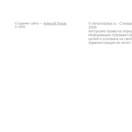
Создание сайта —
Алексей Попов
© mirslovdalya.ru - Слов
© 2009
2009
Авторские права на опре
Информация публикуется
целей и основана на сво
Администрация не несет 