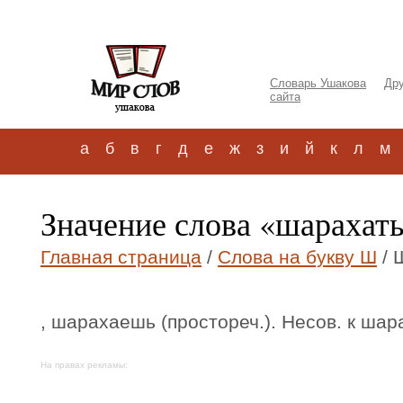
Словарь Ушакова
Дру
сайта
а
б
в
г
д
е
ж
з
и
й
к
л
м
Значение слова «шарахат
Главная страница
/
Слова на букву Ш
/ 
, шарахаешь (простореч.). Несов. к шар
На правах рекламы: