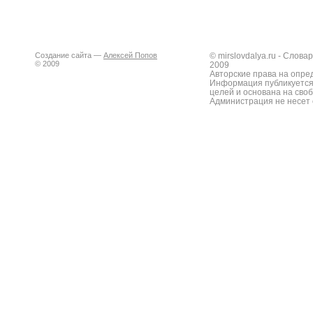
Создание сайта —
Алексей Попов
© mirslovdalya.ru - Слов
© 2009
2009
Авторские права на опре
Информация публикуется
целей и основана на сво
Администрация не несет 