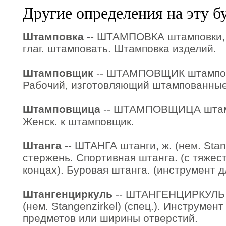
Другие определения на эту б
Штамповка
-- ШТАМПОВКА штамповки, м
глаг. штамповать. Штамповка изделий.
Штамповщик
-- ШТАМПОВЩИК штамповщи
Рабочий, изготовляющий штампованные
Штамповщица
-- ШТАМПОВЩИЦА штамп
Женск. к штамповщик.
Штанга
-- ШТАНГА штанги, ж. (нем. Sta
стержень. Спортивная штанга. (с тяжес
концах). Буровая штанга. (инструмент д
Штангенциркуль
-- ШТАНГЕНЦИРКУЛЬ ш
(нем. Stangenzirkel) (спец.). Инструме
предметов или ширины отверстий.