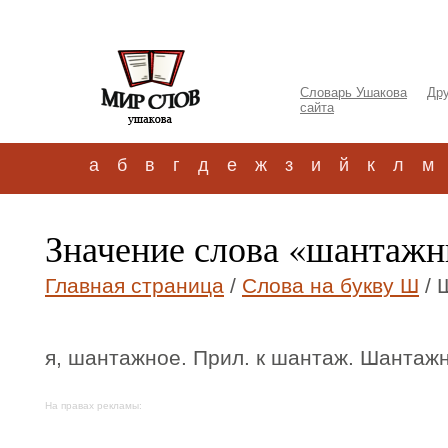
Словарь Ушакова
Дру
сайта
а
б
в
г
д
е
ж
з
и
й
к
л
м
Значение слова «шантаж
Главная страница
/
Слова на букву Ш
/ 
я, шантажное. Прил. к шантаж. Шантаж
На правах рекламы: