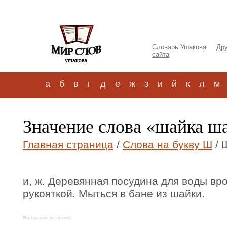
Словарь Ушакова
Дру
сайта
а
б
в
г
д
е
ж
з
и
й
к
л
м
Значение слова «шайка ш
Главная страница
/
Слова на букву Ш
/ 
и, ж. Деревянная посудина для воды вро
рукояткой. Мыться в бане из шайки.
На правах рекламы: