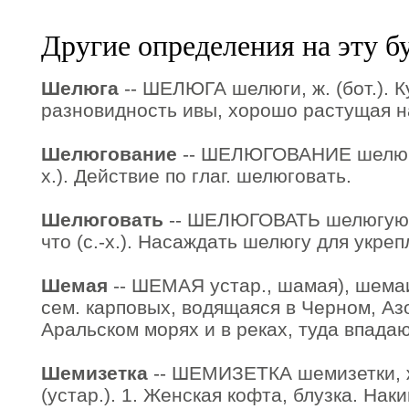
Другие определения на эту б
Шелюга
-- ШЕЛЮГА шелюги, ж. (бот.). 
разновидность ивы, хорошо растущая н
Шелюгование
-- ШЕЛЮГОВАНИЕ шелюгова
х.). Действие по глаг. шелюговать.
Шелюговать
-- ШЕЛЮГОВАТЬ шелюгую, 
что (с.-х.). Насаждать шелюгу для укреп
Шемая
-- ШЕМАЯ устар., шамая), шемаи,
сем. карповых, водящаяся в Черном, Аз
Аральском морях и в реках, туда впада
Шемизетка
-- ШЕМИЗЕТКА шемизетки, ж.
(устар.). 1. Женская кофта, блузка. Нак