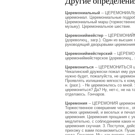
Другие определения
Церемониальный
-- ЦЕРЕМОНИАЛЬНЫ
церемониал. Церемониальные подробн
Церемониальный марш (торжественное
музыку). Церемониальное шествие.
Церемониймейстер
-- ЦЕРЕМОНИЙМЕЙ
(дореволюц., загр.). Один из высши
руководящий дворцовыми церемония
Церемониймейстерский
-- ЦЕРЕМО
церемониймейстерское (дореволюц., 
Церемониться
-- ЦЕРЕМОНИТЬСЯ цер
Чекалинский дружески пожал ему рук
нужно будет, пожалуйста, не церемонь
Проявлять излишнюю мягкость к кому-
н. (разг.). - Не церемоньтесь со мно
церемониться? Да? Ну, нет-с, не на т
отделаюсь. Гончаров.
Церемония
-- ЦЕРЕМОНИЯ церемонии, 
Торжественное совершение чего-н., 
всяких церемоний, и веселых и печа
церемония. Церемония прощания с ум
медлительно, с соблюдением каких-н.
церемония скучная. 3. Поступок, дей
прихожу с вами познакомиться. Пушки
сюда. Гончаров. Мы, как видите, ско