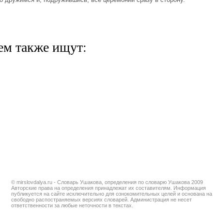
ем также ищут:
© mirslovdalya.ru - Словарь Ушакова, определения по словарю Ушакова 2009
Авторские права на определения принадлежат их составителям. Информация
публикуется на сайте исключительно для ознокомительных целей и основана на
свободно распостраняемых версиях словарей. Администрация не несет
ответственности за любые неточности в текстах.