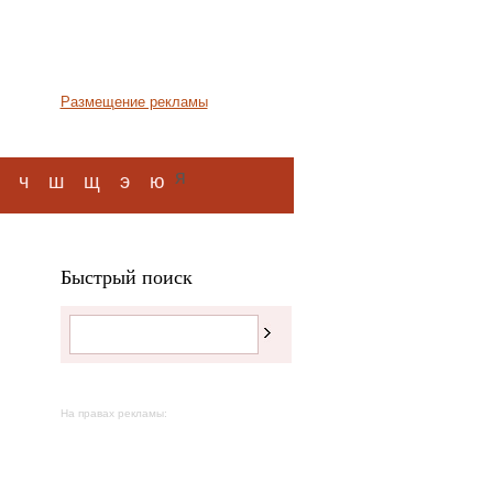
Размещение рекламы
я
ч
ш
щ
э
ю
Быстрый поиск
На правах рекламы: