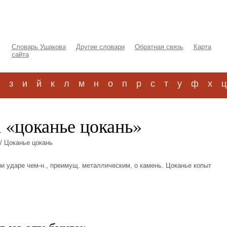
Словарь Ушакова
Другие словари
Обратная связь
Карта
сайта
з
и
й
к
л
м
н
о
п
р
с
т
у
ф
х
ц
 «цоканье цокань»
/ Цоканье цокань
при ударе чем-н., преимущ. металлическим, о камень. Цоканье копыт