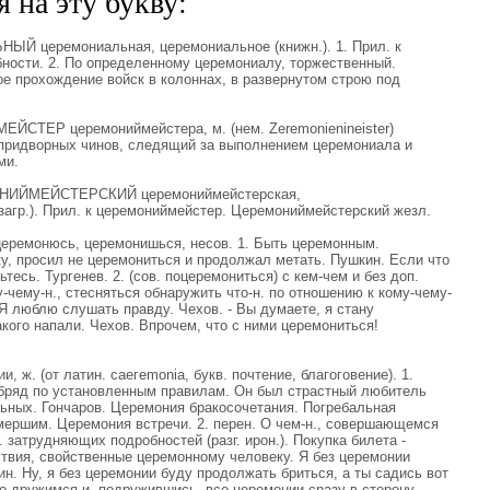
 на эту букву:
Й церемониальная, церемониальное (книжн.). 1. Прил. к
ости. 2. По определенному церемониалу, торжественный.
 прохождение войск в колоннах, в развернутом строю под
СТЕР церемониймейстера, м. (нем. Zeremonienineister)
х придворных чинов, следящий за выполнением церемониала и
ми.
НИЙМЕЙСТЕРСКИЙ церемониймейстерская,
загр.). Прил. к церемониймейстер. Церемониймейстерский жезл.
емонюсь, церемонишься, несов. 1. Быть церемонным.
у, просил не церемониться и продолжал метать. Пушкин. Если что
тесь. Тургенев. 2. (сов. поцеремониться) с кем-чем и без доп.
чему-н., стесняться обнаружить что-н. по отношению к кому-чему-
й. Я люблю слушать правду. Чехов. - Вы думаете, я стану
акого напали. Чехов. Впрочем, что с ними церемониться!
ж. (от латин. саегеmonia, букв. почтение, благоговение). 1.
обряд по установленным правилам. Он был страстный любитель
льных. Гончаров. Церемония бракосочетания. Погребальная
ершим. Церемония встречи. 2. перен. О чем-н., совершающемся
 затрудняющих подробностей (разг. ирон.). Покупка билета -
ствия, свойственные церемонному человеку. Я без церемонии
н. Ну, я без церемонии буду продолжать бриться, а ты садись вот
ро дружимся и, подружившись, все церемонии сразу в сторону.