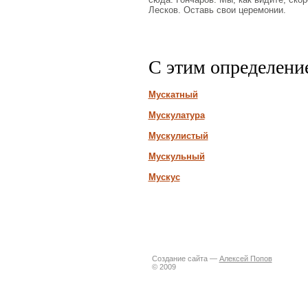
Лесков. Оставь свои церемонии.
С этим определени
Мускатный
Мускулатура
Мускулистый
Мускульный
Мускус
Создание сайта —
Алексей Попов
© 2009