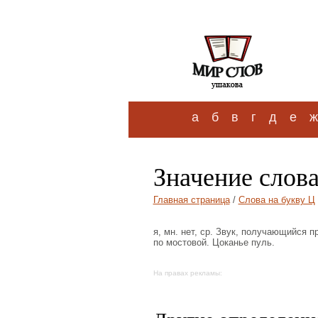
а
б
в
г
д
е
ж
Значение слова
Главная страница
/
Слова на букву Ц
я, мн. нет, ср. Звук, получающийся 
по мостовой. Цоканье пуль.
На правах рекламы: