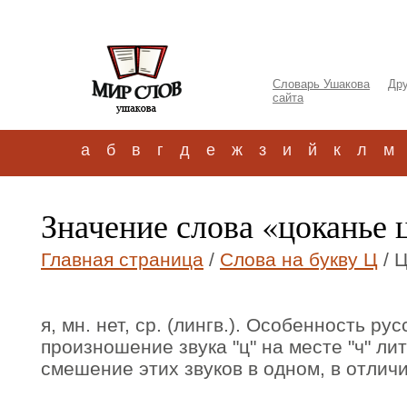
Словарь Ушакова
Дру
сайта
а
б
в
г
д
е
ж
з
и
й
к
л
м
Значение слова «цоканье 
Главная страница
/
Слова на букву Ц
/ 
я, мн. нет, ср. (лингв.). Особенность ру
произношение звука "ц" на месте "ч" ли
смешение этих звуков в одном, в отличие